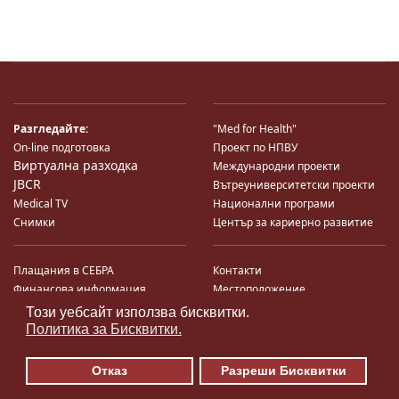
Разгледайте:
"Med for Health"
On-line подготовка
Проект по НПВУ
Виртуална разходка
Международни проекти
JBCR
Вътреуниверситетски проекти
Medical TV
Национални програми
Снимки
Център за кариерно развитие
Плащания в СЕБРА
Контакти
Финансова информация
Местоположение
Система за финансово упр-е и
Карта на сайта
Този уебсайт използва бисквитки.
♿
контрол
Поща
Политика за Бисквитки.
Профил на купувача
Търгове по ЗДС
Отказ
Разреши Бисквитки