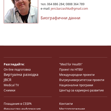
тел. 064 886 284; 0888 364 789
e-mail:
jeni.barzashka@gmail.com
Биографични данни
Разгледайте:
"Med for Health"
On-line подготовка
Проект по НПВУ
Виртуална разходка
Международни проекти
JBCR
Вътреуниверситетски проекти
Medical TV
Национални програми
Снимки
Център за кариерно развитие
Плащания в СЕБРА
Контакти
Финансова информация
Местоположение