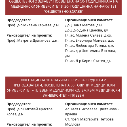
ОБЩЕСТВЕНОТО ЗДРАВЕ“, ПОСВЕТЕНА НА 50- ГОДИШНИНАТА НА
МЕДИЦИНСКИ УНИВЕРСИТЕТ И 20- ГОДИШНИНА НА ФАКУЛТЕТ
”ОБЩЕСТВЕНО ЗДРАВЕ”
Председател:
Организационен комитет:
Проф. д-р Милена Карчева, д.м.
Доц. Таня Мегова, д.м.
Доц. д-р Дима Цанова, дм
Ръководител на проекта:
Гл. ас. Милена Сълева, д.оз.
Проф. Макрета Драганова, д.м.
Гл. ас. Елеонора Минева, д.и.
Гл. ас. Любомира Тотева, д.м.
Гл. ас. д-р Цветелина Виткова,
дм
Гл. ас. Д-р Кирил Статев, дт.
XXII НАЦИОНАЛНА НАУЧНА СЕСИЯ ЗА СТУДЕНТИ И
ПРЕПОДАВАТЕЛИ, ПОСВЕТЕНА НА 50 ГОДИНИ МЕДИЦИНСКИ
УНИВЕРСИТЕТ – ПЛЕВЕН МЕДИЦИНСКИ КОЛЕЖ КЪМ МЕДИЦИНСКИ
УНИВЕРСИТЕТ – ПЛЕВЕН
Председател:
Организационен комитет:
Проф. д-р Николай Христов
Ас. Галя Николаева Цветанова –
Колев, д.м.
Краева
Ст. преп. Маргарита Петрова
Ръководител на проекта:
Моллова