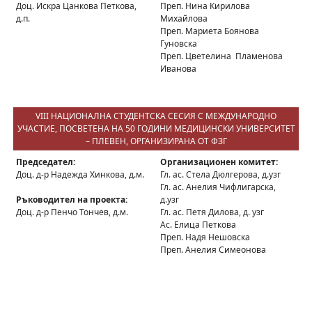
Доц. Искра Цанкова Петкова,
Преп. Нина Кирилова
д.п.
Михайлова
Преп. Мариета Боянова
Гуновска
Преп. Цветелина Пламенова
Иванова
VIII НАЦИОНАЛНА СТУДЕНТСКА СЕСИЯ С МЕЖДУНАРОДНО
УЧАСТИЕ, ПОСВЕТЕНА НА 50 ГОДИНИ МЕДИЦИНСКИ УНИВЕРСИТЕТ
– ПЛЕВЕН, ОРГАНИЗИРАНА ОТ ФЗГ
Председател:
Организационен комитет:
Доц. д-р Надежда Хинкова, д.м.
Гл. ас. Стела Дюлгерова, д.узг
Гл. ас. Анелия Чифлигарска,
Ръководител на проекта:
д.узг
Доц. д-р Пенчо Тончев, д.м.
Гл. ас. Петя Дилова, д. узг
Ас. Елица Петкова
Преп. Надя Нешовска
Преп. Анелия Симеонова