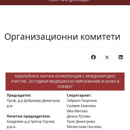
Организационни комитети
ЮБИЛЕЙНАТА НАУЧНА КОНФЕРЕНЦИЯ С МЕЖДУНАРОДНО
УЧАСТИЕ „50 ГОДИНИ МЕДИЦИНСКО ОБРАЗОВАНИЕ И НАУКА В
ПЛЕВЕН“
Председател:
Секретариат:
Проф. д-р Добромир Димитров,
Габриел Георгиев
д.м.
Силвия Емилева
Ива Митева
Почетни председатели:
Диана Русева
Академик д-р Григор Горчев,
Таня Димитрова
д.м.н.
Милислава Ганчева