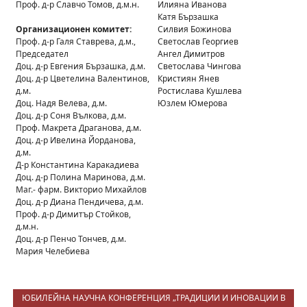
Проф. д-р Славчо Томов, д.м.н.
Илияна Иванова
Катя Бързашка
Организационен комитет:
Силвия Божинова
Проф. д-р Галя Ставрева, д.м.,
Светослав Георгиев
Председател
Ангел Димитров
Доц. д-р Евгения Бързашка, д.м.
Светослава Чингова
Доц. д-р Цветелина Валентинов,
Кристиян Янев
д.м.
Ростислава Кушлева
Доц. Надя Велева, д.м.
Юзлем Юмерова
Доц. д-р Соня Вълкова, д.м.
Проф. Макрета Драганова, д.м.
Доц. д-р Ивелина Йорданова,
д.м.
Д-р Константина Каракадиева
Доц. д-р Полина Маринова, д.м.
Маг.- фарм. Викторио Михайлов
Доц. д-р Диана Пендичева, д.м.
Проф. д-р Димитър Стойков,
д.м.н.
Доц. д-р Пенчо Тончев, д.м.
Мария Челебиева
ЮБИЛЕЙНА НАУЧНА КОНФЕРЕНЦИЯ „ТРАДИЦИИ И ИНОВАЦИИ В