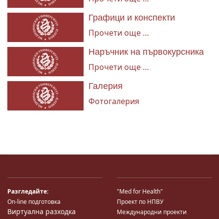
Графици и конспекти
Прочети още …
Наръчник на първокурсника
Прочети още …
Галерия
Фотогалерия
Разгледайте:
"Med for Health"
On-line подготовка
Проект по НПВУ
Виртуална разходка
Международни проекти