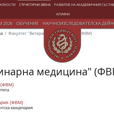
АЛНОСТИ
СТРУКТУРНИ ЗВЕНА
РАЗВИТИЕ НА АКАДЕМИЧНИЯ СЪСТА
АЛУМНИ
 2026
ОБУЧЕНИЕ
НАУЧНОИЗСЛЕДОВАТЕЛСКА ДЕЙН
на
Факултет "Ветеринарна медицина" (ФВМ)
ринарна медицина" (ФВ
 (ФВМ)
лтета
ария (ФВМ)
нтска канцелария