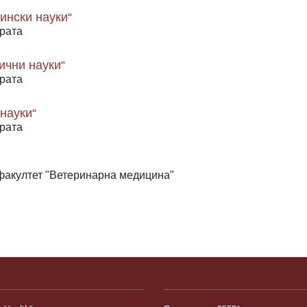
ински науки“
рата
ични науки“
рата
науки“
рата
 факултет "Ветеринарна медицина"