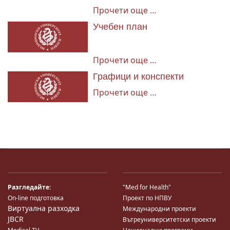
Прочети още …
Учебен план
Прочети още …
Графици и конспекти
Прочети още …
Разгледайте:
"Med for Health"
On-line подготовка
Проект по НПВУ
Виртуална разходка
Международни проекти
JBCR
Вътреуниверситетски проекти