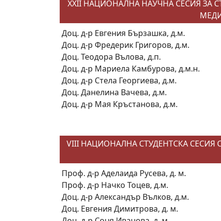
XXII НАЦИОНАЛНА НАУЧНА СЕСИЯ ЗА 
МЕДИ
Доц. д-р Евгения Бързашка, д.м.
Доц. д-р Фредерик Григоров, д.м.
Доц. Теодора Вълова, д.п.
Доц. д-р Мариела Камбурова, д.м.н.
Доц. д-р Стела Георгиева, д.м.
Доц. Данелина Вачева, д.м.
Доц. д-р Мая Кръстанова, д.м.
VIII НАЦИОНАЛНА СТУДЕНТСКА СЕСИЯ
Проф. д-р Аделаида Русева, д. м.
Проф. д-р Начко Тоцев, д.м.
Доц. д-р Александър Вълков, д.м.
Доц. Евгения Димитрова, д. м.
Доц. д-р Соня Иванова, д. м.