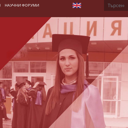
Търсене
Изберете език
Я
НАУЧНИ ФОРУМИ