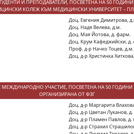
СТУДЕНТИ И ПРЕПОДАВАТЕЛИ, ПОСВЕТЕНА НА 50 ГОДИН
ЦИНСКИ КОЛЕЖ КЪМ МЕДИЦИНСКИ УНИВЕРСИТЕТ – П
Доц. Евгения Димитрова, д.
Доц. Надя Велева, д.м.
Доц. Мая Йотова, д. фарм.
Доц. Крум Кафеджийски, д.
Проф. д-р Начко Тоцев, д.м.
Доц. д-р Христинка Хиткова,
 С МЕЖДУНАРОДНО УЧАСТИЕ, ПОСВЕТЕНА НА 50 ГОДИНИ
ОРГАНИЗИРАНА ОТ ФЗГ
Доц. д-р Маргарита Влахова
Доц. д-р Цветан Луканов, д.
Доц. д-р Пламен Павлов, д. 
Доц. д-р Страхил Страшилов
Доц. д-р Людмил Терзиев, д.