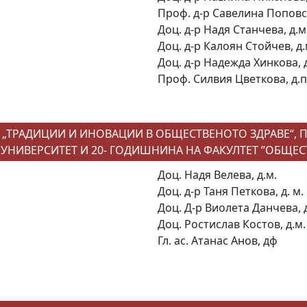
Проф. д-р Савелина Поповск
Доц. д-р Надя Станчева, д.м
Доц. д-р Калоян Стойчев, д.
Доц. д-р Надежда Хинкова, д
Проф. Силвия Цветкова, д.п
ТРАДИЦИИ И ИНОВАЦИИ В ОБЩЕСТВЕНОТО ЗДРАВЕ“, П
НИВЕРСИТЕТ И 20- ГОДИШНИНА НА ФАКУЛТЕТ ”ОБЩЕС
Доц. Надя Велева, д.м.
Доц. д-р Таня Петкова, д. м.
Доц. Д-р Виолета Данчева, д
Доц. Ростислав Костов, д.м.
Гл. ас. Атанас Анов, дф