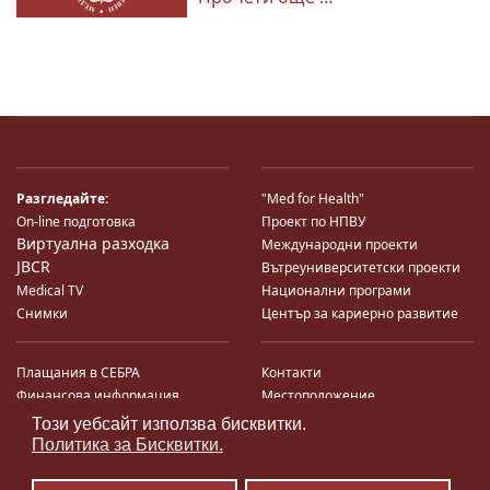
Разгледайте:
"Med for Health"
On-line подготовка
Проект по НПВУ
Виртуална разходка
Международни проекти
JBCR
Вътреуниверситетски проекти
Medical TV
Национални програми
Снимки
Център за кариерно развитие
Плащания в СЕБРА
Контакти
Финансова информация
Местоположение
Система за финансово упр-е и
Карта на сайта
Този уебсайт използва бисквитки.
♿
контрол
Поща
Политика за Бисквитки.
Профил на купувача
Търгове по ЗДС