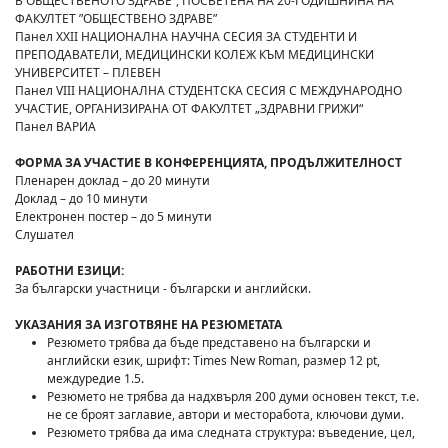
В ОБЩЕСТВЕНОТО ЗДРАВЕ“, ПОСВЕТЕНА НА 20-ГОДИШНИНА НА
ФАКУЛТЕТ ”ОБЩЕСТВЕНО ЗДРАВЕ”
Панел XXII НАЦИОНАЛНА НАУЧНА СЕСИЯ ЗА СТУДЕНТИ И
ПРЕПОДАВАТЕЛИ, МЕДИЦИНСКИ КОЛЕЖ КЪМ МЕДИЦИНСКИ
УНИВЕРСИТЕТ – ПЛЕВЕН
Панел VIII НАЦИОНАЛНА СТУДЕНТСКА СЕСИЯ С МЕЖДУНАРОДНО
УЧАСТИЕ, ОРГАНИЗИРАНА ОТ ФАКУЛТЕТ „ЗДРАВНИ ГРИЖИ“
Панел ВАРИА
ФОРМА ЗА УЧАСТИЕ В КОНФЕРЕНЦИЯТА, ПРОДЪЛЖИТЕЛНОСТ
Пленарен доклад – до 20 минути
Доклад – до 10 минути
Електронен постер – до 5 минути
Слушател
РАБОТНИ ЕЗИЦИ:
За български участници - български и английски.
УКАЗАНИЯ ЗА ИЗГОТВЯНЕ НА
РЕЗЮМЕТАТА
Резюмето трябва да бъде представено на български и
английски език, шрифт: Times New Roman, размер 12 pt,
междуредие 1.5.
Резюмето не трябва да надхвърля 200 думи основен текст, т.е.
не се броят заглавие, автори и месторабота, ключови думи.
Резюмето трябва да има следната структура: въведение, цел,