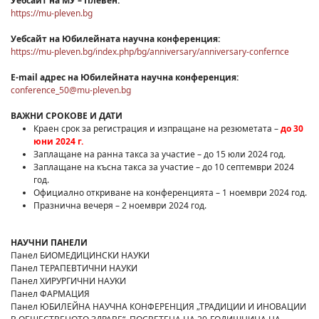
Уебсайт на МУ – Плевен:
https://mu-pleven.bg
Уебсайт на Юбилейната научна конференция:
https://mu-pleven.bg/index.php/bg/anniversary/anniversary-confernce
Е-
mail
адрес на Юбилейната научна конференция:
conference_50@mu-pleven.bg
ВАЖНИ СРОКОВЕ И ДАТИ
Краен срок за регистрация и изпращане на резюметата –
до 30
юни 2024 г.
Заплащане на ранна такса за участие – до 15 юли 2024 год.
Заплащане на късна такса за участие – до 10 септември 2024
год.
Официално откриване на конференцията – 1 ноември 2024 год.
Празнична вечеря – 2 ноември 2024 год.
НАУЧНИ ПАНЕЛИ
Панел БИОМЕДИЦИНСКИ НАУКИ
Панел ТЕРАПЕВТИЧНИ НАУКИ
Панел ХИРУРГИЧНИ НАУКИ
Панел ФАРМАЦИЯ
Панел ЮБИЛЕЙНА НАУЧНА КОНФЕРЕНЦИЯ „ТРАДИЦИИ И ИНОВАЦИИ