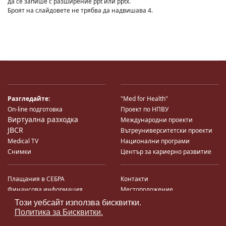
да се запише с разширение ppt или pptx.
Броят на слайдовете не трябва да надвишава 4.
Разгледайте:
"Med for Health"
On-line подготовка
Проект по НПВУ
Виртуална разходка
Международни проекти
JBCR
Вътреуниверситетски проекти
Medical TV
Национални програми
Снимки
Център за кариерно развитие
Плащания в СЕБРА
Контакти
Финансова информация
Местоположение
Система за финансово упр-е и
Карта на сайта
Този уебсайт използва бисквитки.
♿
контрол
Поща
Политика за Бисквитки.
Профил на купувача