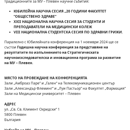
традиционните за МУ – Плевен научни събития:
ЮБИЛЕЙНА НАУЧНА СЕСИЯ „20 ГОДИНИ ФАКУЛТЕТ
“
O
БЩЕСТВЕНО ЗДРАВЕ“
XXII
НАЦИОНАЛНА НАУЧНА СЕСИЯ ЗА СТУДЕНТИ И
ПРЕПОДАВАТЕЛИ НА
M
ЕДИЦИНСКИ КОЛЕЖ
VIII
НАЦИОНАЛНА СТУДЕНТСКА СЕСИЯ ПО ЗДРАВНИ ГРИЖИ.
Паралелно с Юбилейната конференция на 1 ноември 2024 ще се
състои
Годишна научна конференция за представяне на
резултатите по изпълнението на Стратегическата
научноизследователска и иновационна програма за развитие
на МУ – Плевен
.
МЯСТО НА ПРОВЕЖДАНЕ НА КОНФЕРЕНЦИЯТА
Зали „Амброаз Паре“ и „Гален“ на Телекомуникационен център
Зали „Александър Флеминг“ и „Луи Пастьор“ на Факултет „Фармация“
Зали на Медицински университет – Плевен
АДРЕС
ул. „Св. Св. Климент Охридски“ 1
5800 Плевен
България