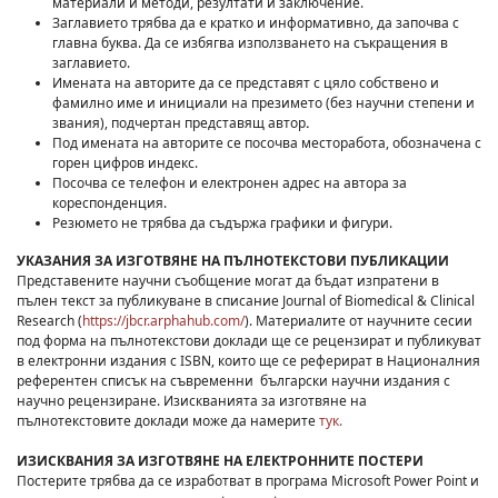
материали и методи, резултати и заключение.
Заглавието трябва да е кратко и информативно, да започва с
главна буква. Да се избягва използването на съкращения в
заглавието.
Имената на авторите да се представят с цяло собствено и
фамилно име и инициали на презимето (без научни степени и
звания), подчертан представящ автор
.
Под имената на авторите се посочва месторабота, обозначена с
горен цифров индекс.
Посочва се телефон и електронен адрес на автора за
кореспонденция.
Резюмето не трябва да съдържа графики и фигури.
УКАЗАНИЯ ЗА ИЗГОТВЯНЕ НА
ПЪЛНОТЕКСТОВИ ПУБЛИКАЦИИ
Представените научни съобщение могат да бъдат изпратени в
пълен текст за публикуване в списание Journal of Biomedical & Clinical
Research (
https://jbcr.arphahub.com/
). Материалите от научните сесии
под форма на пълнотекстови доклади ще се рецензират и публикуват
в електронни издания с ISBN, които ще се реферират в Националния
референтен списък на съвременни български научни издания с
научно рецензиране. Изискванията за изготвяне на
пълнотекстовите доклади може да намерите
тук.
ИЗИСКВАНИЯ ЗА ИЗГОТВЯНЕ НА ЕЛЕКТРОННИТЕ ПОСТЕРИ
Постерите трябва да се изработват в програма Microsoft Power Point и