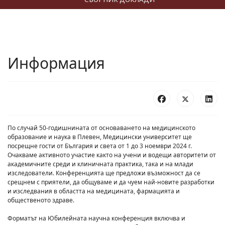
Информация
По случай 50-годишнината от основаването на медицинското
образование и наука в Плевен, Медицински университет ще
посрещне гости от България и света от 1 до 3 ноември 2024 г.
Очакваме активното участие както на учени и водещи авторитети от
академичните среди и клиничната практика, така и на млади
изследователи. Конференцията ще предложи възможност да се
срещнем с приятели, да общуваме и да чуем най-новите разработки
и изследвания в областта на медицината, фармацията и
общественото здраве.
Форматът на Юбилейната научна конференция включва и