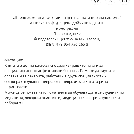
„Пневмококови инфекции на централната нервна система“
Автори: Проф. д-р Цеца Дойчинова, д.м.н.
монография
Първо издание
© Издателски център на МУ-Плевен,
ISBN- 978-954-756-265-3
Анотация:
Книгата е ценна както за специализиращите, така и за
специалистите по инфекциозни болести. Тя може да служи за
справка и за лекарите, работещи в други специалности –
общопрактикуващи, невролози, неврохирурзи и ото-рино-
ларинголози.
Може да се ползва като помагало и за обучаващите се студенти по
медицина, лекарски асистенти, медицински сестри, акушерки и
лаборанти.