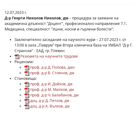
12.07.2023 г.
Д-р Георги Николов Николов, дм
– процедура за заемане на
академична длъжност "Доцент", професионално направление 7.1.
Медицина, специалност "Ушни, носни и гърлени болести":
Заключително заседание на научното жури – 27.07.2023 г. от
13:00 в зала „Паврум” при Втора клинична база на УМБАЛ "Д-р Г.
Странски" - ЕАД, гр. Плевен
Резюмета на научните трудове
Рецензии:
проф. д-р Д. Попова, дмн
проф. д-р В. Стоянов, дм
Становища:
проф. д-р И. Дойков, дм
проф. д-р М. Милков, дм
проф. д-р Ч. Балабанов, дм
доц. д-р Д. Петков, дм
доц. д-р А. Вълков, дм