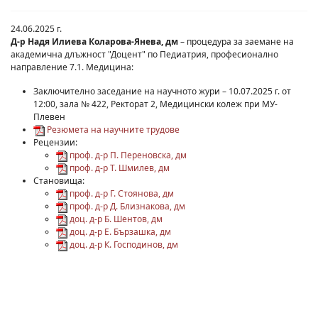
24.06.2025 г.
Д-р Надя Илиева Коларова-Янева, дм
– процедура за заемане на
академична длъжност "Доцент" по Педиатрия, професионално
направление 7.1. Медицина:
Заключително заседание на научното жури – 10.07.2025 г. от
12:00, зала № 422, Ректорат 2, Медицински колеж при МУ-
Плевен
Резюмета на научните трудове
Рецензии:
проф. д-р П. Переновска, дм
проф. д-р Т. Шмилев, дм
Становища:
проф. д-р Г. Стоянова, дм
проф. д-р Д. Близнакова, дм
доц. д-р Б. Шентов, дм
доц. д-р Е. Бързашка, дм
доц. д-р К. Господинов, дм