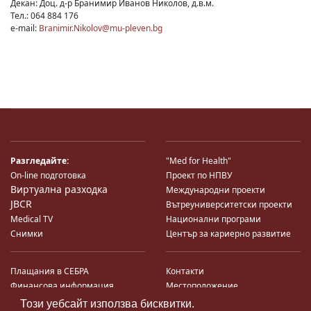
Декан: Доц. д-р Бранимир Иванов Николов, д.в.м.
Тел.: 064 884 176
e-mail:
Branimir.Nikolov@mu-pleven.bg
Разгледайте:
"Med for Health"
On-line подготовка
Проект по НПВУ
Виртуална разходка
Международни проекти
JBCR
Вътреуниверситетски проекти
Medical TV
Национални програми
Снимки
Център за кариерно развитие
Плащания в СЕБРА
Контакти
Финансова информация
Местоположение
Система за финансово упр-е и
Карта на сайта
Този уебсайт използва бисквитки.