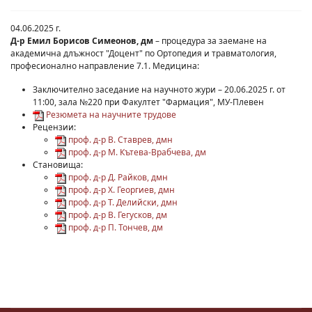
04.06.2025 г.
Д-р Емил Борисов Симеонов, дм
– процедура за заемане на
академична длъжност "Доцент" по Ортопедия и травматология,
професионално направление 7.1. Медицина:
Заключително заседание на научното жури – 20.06.2025 г. от
11:00, зала №220 при Факултет "Фармация", МУ-Плевен
Резюмета на научните трудове
Рецензии:
проф. д-р В. Ставрев, дмн
проф. д-р М. Кътева-Врабчева, дм
Становища:
проф. д-р Д. Райков, дмн
проф. д-р Х. Георгиев, дмн
проф. д-р Т. Делийски, дмн
проф. д-р В. Гегусков, дм
проф. д-р П. Тончев, дм