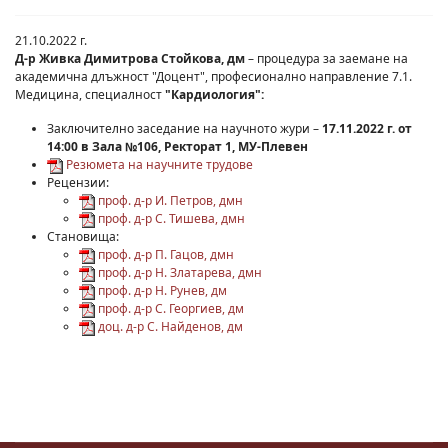
21.10.2022 г.
Д-р Живка Димитрова Стойкова, дм
– процедура за заемане на
академична длъжност "Доцент", професионално направление 7.1.
Медицина, специалност
"Кардиология":
Заключително заседание на научното жури –
17.11.2022 г. от
14:00 в Зала №106, Ректорат 1, МУ-Плевен
Резюмета на научните трудове
Рецензии:
проф. д-р И. Петров, дмн
проф. д-р С. Тишева, дмн
Становища:
проф. д-р П. Гацов, дмн
проф. д-р Н. Златарева, дмн
проф. д-р Н. Рунев, дм
проф. д-р С. Георгиев, дм
доц. д-р С. Найденов, дм