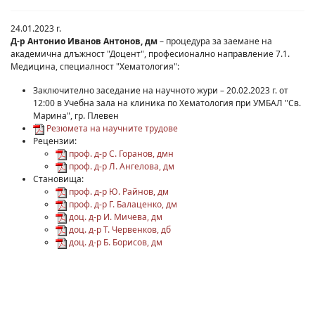
24.01.2023 г.
Д-р Антонио Иванов Антонов, дм
– процедура за заемане на
академична длъжност "Доцент", професионално направление 7.1.
Медицина, специалност "Хематология":
Заключително заседание на научното жури – 20.02.2023 г. от
12:00 в Учебна зала на клиника по Хематология при УМБАЛ "Св.
Марина", гр. Плевен
Резюмета на научните трудове
Рецензии:
проф. д-р С. Горанов, дмн
проф. д-р Л. Ангелова, дм
Становища:
проф. д-р Ю. Райнов, дм
проф. д-р Г. Балаценко, дм
доц. д-р И. Мичева, дм
доц. д-р Т. Червенков, дб
доц. д-р Б. Борисов, дм