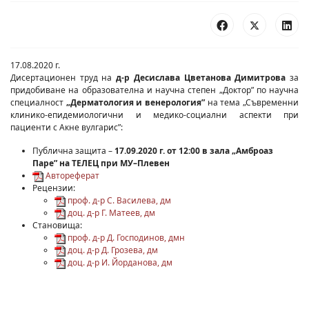
17.08.2020 г.
Дисертационен труд на
д-р Десислава Цветанова Димитрова
за
придобиване на образователна и научна степен „Доктор” по научна
специалност
„Дерматология и венерология”
на тема „Съвременни
клинико-епидемиологични и медико-социални аспекти при
пациенти с Акне вулгарис”:
Публична защита –
17.09.2020 г. от 12:00 в зала „Амброаз
Паре” на ТЕЛЕЦ при МУ–Плевен
Автореферат
Рецензии:
проф. д-р С. Василева, дм
доц. д-р Г. Матеев, дм
Становища:
проф. д-р Д. Господинов, дмн
доц. д-р Д. Грозева, дм
доц. д-р И. Йорданова, дм