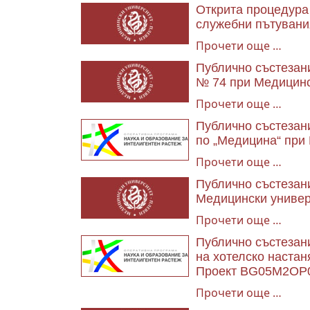
Открита процедура 
служебни пътувания
Прочети още …
Публично състезани
№ 74 при Медицинс
Прочети още …
Публично състезани
по „Медицина“ при
Прочети още …
Публично състезани
Медицински универ
Прочети още …
Публично състезани
на хотелско настан
Проект BG05M2OP0
Прочети още …