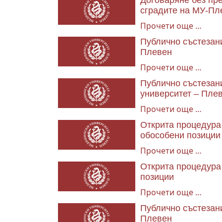
Договаряне без пр
сградите на МУ-Пл
Прочети още …
Публично състезани
Плевен
Прочети още …
Публично състезан
университет – Плев
Прочети още …
Откритa процедура 
обособени позиции
Прочети още …
Открита процедура 
позиции
Прочети още …
Публично състезани
Плевен