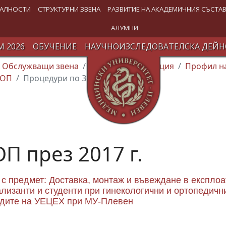
АЛНОСТИ
СТРУКТУРНИ ЗВЕНА
РАЗВИТИЕ НА АКАДЕМИЧНИЯ СЪСТА
АЛУМНИ
 2026
ОБУЧЕНИЕ
НАУЧНОИЗСЛЕДОВАТЕЛСКА ДЕЙН
Обслужващи звена
Финансова дирекция
Профил на
ЗОП
Процедури по ЗОП през 2017 г.
П през 2017 г.
с предмет: Доставка, монтаж и въвеждане в експлоа
лизанти и студенти при гинекологични и ортопедичн
ждите на УЕЦЕХ при МУ-Плевен