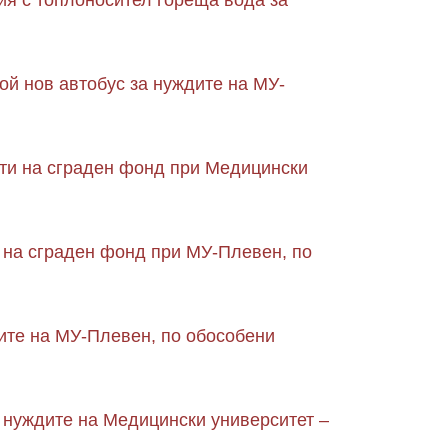
ия с топлоносител гореща вода за
ой нов автобус за нуждите на МУ-
оти на сграден фонд при Медицински
е на сграден фонд при МУ-Плевен, по
дите на МУ-Плевен, по обособени
 нуждите на Медицински университет –