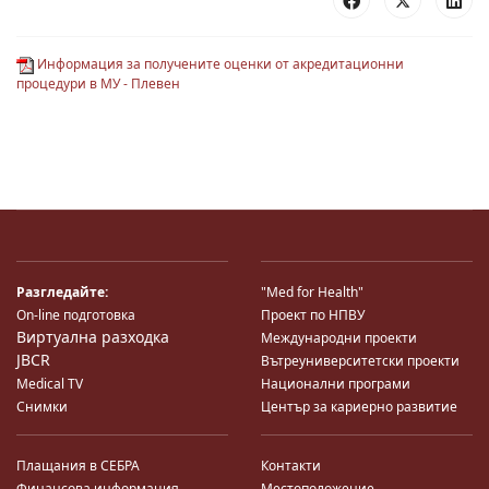
Информация за получените оценки от акредитационни
процедури в МУ - Плевен
Разгледайте:
"Med for Health"
On-line подготовка
Проект по НПВУ
Виртуална разходка
Международни проекти
JBCR
Вътреуниверситетски проекти
Medical TV
Национални програми
Снимки
Център за кариерно развитие
Плащания в СЕБРА
Контакти
Финансова информация
Местоположение