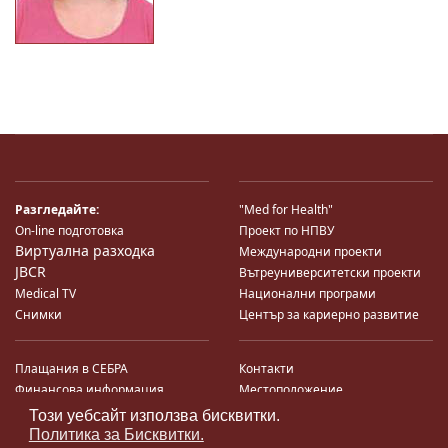
Разгледайте:
"Med for Health"
On-line подготовка
Проект по НПВУ
Виртуална разходка
Международни проекти
JBCR
Вътреуниверситетски проекти
Medical TV
Национални програми
Снимки
Център за кариерно развитие
Плащания в СЕБРА
Контакти
Финансова информация
Местоположение
Система за финансово упр-е и
Карта на сайта
Този уебсайт използва бисквитки.
♿
контрол
Поща
Политика за Бисквитки.