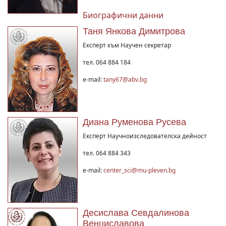
Биографични данни
Таня Янкова Димитрова
Експерт към Научен секретар
тел. 064 884 184
e-mail:
tany67@abv.bg
Диана Руменова Русева
Експерт Научноизследователска дейност
тел. 064 884 343
e-mail:
center_sci@mu-pleven.bg
Десислава Севдалинова
Венциславова