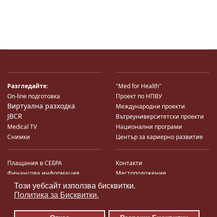
Разгледайте:
"Med for Health"
On-line подготовка
Проект по НПВУ
Виртуална разходка
Международни проекти
JBCR
Вътреуниверситетски проекти
Medical TV
Национални програми
Снимки
Център за кариерно развитие
Плащания в СЕБРА
Контакти
Финансова информация
Местоположение
Система за финансово упр-е и
Карта на сайта
Този уебсайт използва бисквитки.
♿
контрол
Поща
Политика за Бисквитки.
Профил на купувача
Търгове по ЗДС