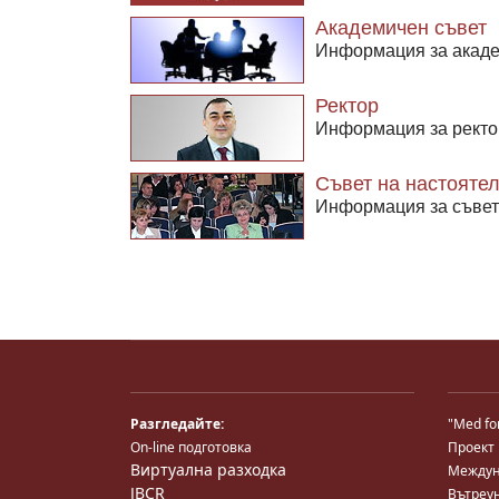
Академичен съвет
Информация за акаде
Ректор
Информация за ректо
Съвет на настояте
Информация за съвет
Разгледайте:
"Med fo
On-line подготовка
Проект
Виртуална разходка
Междун
JBCR
Вътреу