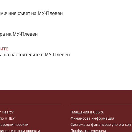
мичния съвет на МУ-Плевен
ра на МУ-Плевен
лите
а на настоятелите в МУ-Плевен
r Health"
Плащания в СЕБРА
 по НПВУ
Финансова информация
ародни проекти
Система за финансово упр-е и кон
ниверситетски проекти
Профил на купувача