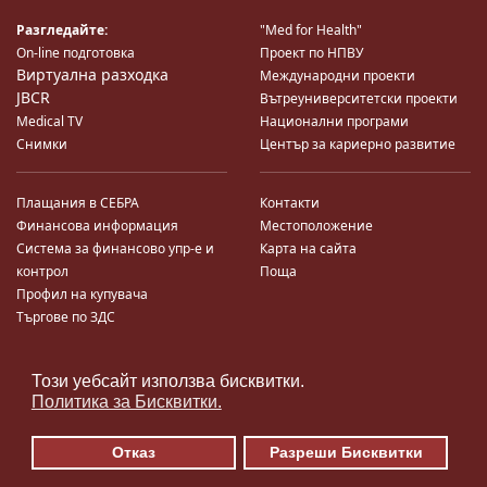
Разгледайте:
"Med for Health"
On-line подготовка
Проект по НПВУ
Виртуална разходка
Международни проекти
JBCR
Вътреуниверситетски проекти
Medical TV
Национални програми
Снимки
Център за кариерно развитие
Плащания в СЕБРА
Контакти
Финансова информация
Местоположение
Система за финансово упр-е и
Карта на сайта
контрол
Поща
Профил на купувача
Търгове по ЗДС
Този уебсайт използва бисквитки.
♿
Политика за Бисквитки.
Отказ
Разреши Бисквитки