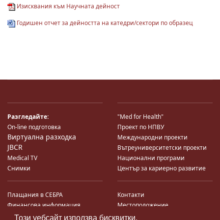
Изисквания към Научната дейност
Годишен отчет за дейността на катедри/сектори по образец
Разгледайте:
"Med for Health"
On-line подготовка
Проект по НПВУ
Виртуална разходка
Международни проекти
JBCR
Вътреуниверситетски проекти
Medical TV
Национални програми
Снимки
Център за кариерно развитие
Плащания в СЕБРА
Контакти
Финансова информация
Местоположение
Система за финансово упр-е и
Карта на сайта
Този уебсайт използва бисквитки.