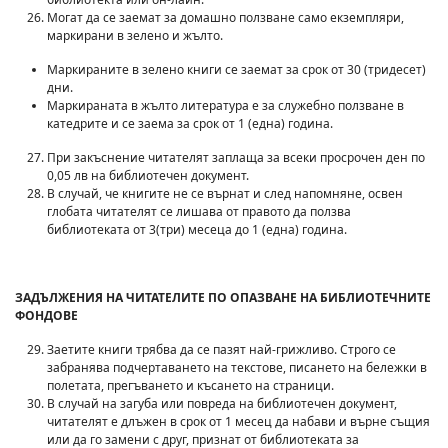
Могат да се заемат за домашно ползване само екземпляри,
маркирани в зелено и жълто.
Маркираните в зелено книги се заемат за срок от 30 (тридесет)
дни.
Маркираната в жълто литература е за служебно ползване в
катедрите и се заема за срок от 1 (една) година.
При закъснение читателят заплаща за всеки просрочен ден по
0,05 лв на библиотечен документ.
В случай, че книгите не се върнат и след напомняне, освен
глобата читателят се лишава от правото да ползва
библиотеката от 3(три) месеца до 1 (една) година.
ЗАДЪЛЖЕНИЯ НА ЧИТАТЕЛИТЕ ПО ОПАЗВАНЕ НА БИБЛИОТЕЧНИТЕ
ФОНДОВЕ
Заетите книги трябва да се пазят най-грижливо. Строго се
забранява подчертаването на текстове, писането на бележки в
полетата, прегъването и късането на страници.
В случай на загуба или повреда на библиотечен документ,
читателят е длъжен в срок от 1 месец да набави и върне същия
или да го замени с друг, признат от библиотеката за