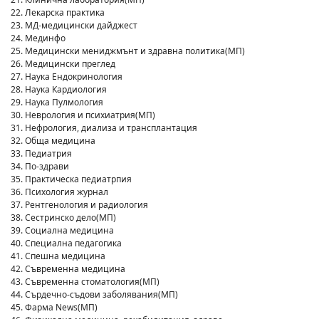
22. Лекарска практика
23. МД-медицински дайджест
24. Мединфо
25. Медицински мениджмънт и здравна политика(МП)
26. Медицински преглед
27. Наука Ендокринология
28. Наука Кардиология
29. Наука Пулмология
30. Неврология и психиатрия(МП)
31. Нефрология, диализа и трансплантация
32. Обща медицина
33. Педиатрия
34. По-здрави
35. Практическа педиатрпия
36. Психология журнал
37. Рентгенология и радиология
38. Сестринско дело(МП)
39. Социална медицина
40. Специална педагогика
41. Спешна медицина
42. Съвременна медицина
43. Съвременна стоматология(МП)
44. Сърдечно-съдови заболявания(МП)
45. Фарма News(МП)