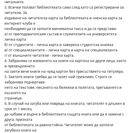
читалните.
3. Всички ползват библиотеката само след като са регистрирани за
читатели. За
издаване на читателска карта за библиотеката и членска карта за
интернет-клуба е
необходимо да се заплати минимална такса и да се представи:
а/ от преподавателския състав и служителите на университета -
лична карта
б/ от студентите – лична карта и заверена студентска книжка
в/ от специализантите – лична карта и карта на специализанта
г/ от външните читатели - лична карта.
4. Забранява се вземането на книги на картона на други лица, както
и прехвърлянето
на заети вече книги на чужд картон без присъствието на титуляра.
5. Заетите книги трябва да се пазят най-грижливо. Строго се
забранява подчертава-
нето на текстове, писането на бележки в полетата, прегъването и
късането на
страници.
6. В случай на загуба или повреда на книгата, читателят е длъжен в
срок от 1 месец
да набави и върне в библиотеката същата книга или да я замени с
друга, призната
от библиотеката за равностойна. Читателят може да заплати
загубена книга на