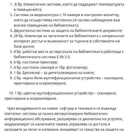
8 бр. Климатични системи, които да поддържат температурата
в помещенията;
Система за видеоконтрол с 16 камери и контролен монитор,
която да осъществява постоянно 24 часово наблюдение във
всички помещения на библиотеката;
Двуантенна система за защита на библиотечните документи;
28 бр. Компютри за читателите на библиотеката с непрекъснат
интернет достъп и възможност за търсене в собствените ни
бази данни;
8 бр. работни места за персонала на библиотеката работещи с
библиотечната система E-lib 3.5;
6 бр. настолни принтери;
4 бр. настолни скенери и 1бр. фотоскенер;
1 бр. Букскенер – за дигитализиране на книги;
2 бр. черно-бели мултифункционални устройства – сканиране,
принтиране и ксерокопиране;
10. 1 бр. цветно мултифункционално устройство – сканиране,
принтиране и ксерокопиране.
Чрез внедряването на новия софтуер и техниката се въвежда
поетапно система за пълно автоматизирано библиотечно-
информационно обслужване, разширява се диапазона на услугите,
модернизират се наличните такива, управлява се достъпа и
разходите за печат и копиране, внедряват се средства за защита на