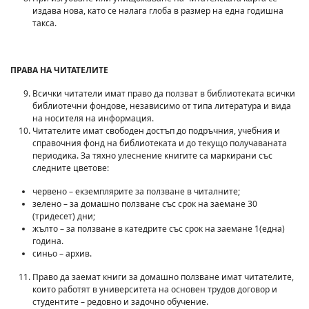
издава нова, като се налага глоба в размер на една годишна
такса.
ПРАВА НА ЧИТАТЕЛИТЕ
Всички читатели имат право да ползват в библиотеката всички
библиотечни фондове, независимо от типа литература и вида
на носителя на информация.
Читателите имат свободен достъп до подръчния, учебния и
справочния фонд на библиотеката и до текущо получаваната
периодика. За тяхно улеснение книгите са маркирани със
следните цветове:
червено – екземплярите за ползване в читалните;
зелено – за домашно ползване със срок на заемане 30
(тридесет) дни;
жълто – за ползване в катедрите със срок на заемане 1(една)
година.
синьо – архив.
Право да заемат книги за домашно ползване имат читателите,
които работят в университета на основен трудов договор и
студентите – редовно и задочно обучение.