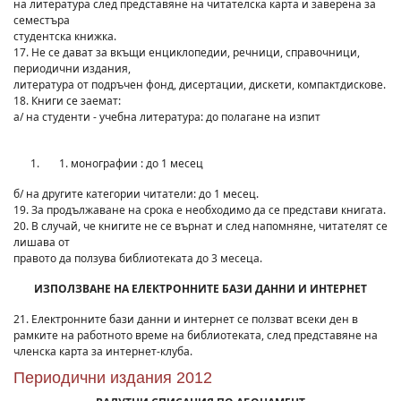
на литература след представяне на читателска карта и заверена за
семестъра
студентска книжка.
17. Не се дават за вкъщи енциклопедии, речници, справочници,
периодични издания,
литература от подръчен фонд, дисертации, дискети, компактдискове.
18. Книги се заемат:
а/ на студенти - учебна литература: до полагане на изпит
монографии : до 1 месец
б/ на другите категории читатели: до 1 месец.
19. За продължаване на срока е необходимо да се представи книгата.
20. В случай, че книгите не се върнат и след напомняне, читателят се
лишава от
правото да ползува библиотеката до 3 месеца.
ИЗПОЛЗВАНЕ НА ЕЛЕКТРОННИТЕ БАЗИ ДАННИ И ИНТЕРНЕТ
21. Електронните бази данни и интернет се ползват всеки ден в
рамките на работното време на библиотеката, след представяне на
членска карта за интернет-клуба.
Периодични издания 2012