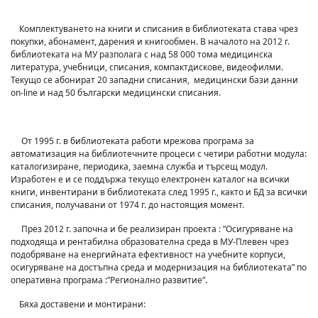
Комплектуването на книги и списания в библиотеката става чрез
покупки, абонамент, дарения и книгообмен. В началото на 2012 г.
библиотеката на МУ разполага с над 58 000 тома медицинска
литература, учебници, списания, компактдискове, видеофилми.
Текущо се абонират 20 западни списания, медицински бази данни
on-line и над 50 български медицински списания.
От 1995 г. в библиотеката работи мрежова програма за
автоматизация на библиотечните процеси с четири работни модула:
каталогизиране, периодика, заемна служба и търсещ модул.
Изработен е и се поддържа текущо електронен каталог на всички
книги, инвентирани в библиотеката след 1995 г., както и БД за всички
списания, получавани от 1974 г. до настоящия момент.
През 2012 г. започна и бе реализиран проекта : ”Осигуряване на
подходяща и рентабилна образователна среда в МУ-Плевен чрез
подобряване на енергийната ефективност на учебните корпуси,
осигуряване на достъпна среда и модернизация на библиотеката” по
оперативна програма :”Регионално развитие”.
Бяха доставени и монтирани: