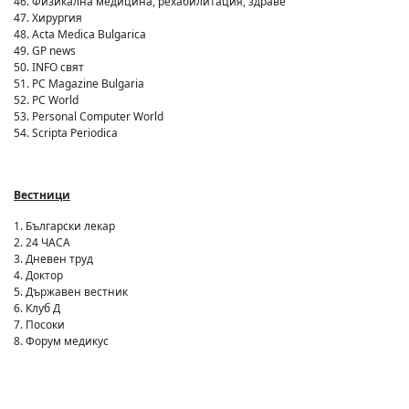
46. Физикална медицина, рехабилитация, здраве
47. Хирургия
48. Acta Medica Bulgarica
49. GP news
50. INFO свят
51. PC Magazine Bulgaria
52. PC World
53. Personal Computer World
54. Scripta Periodica
Вестници
1. Български лекар
2. 24 ЧАСА
3. Дневен труд
4. Доктор
5. Държавен вестник
6. Клуб Д
7. Посоки
8. Форум медикус