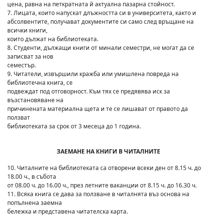
цена, равна на петкратната й актуална пазарна стойност.
7. Лицата, които напускат длъжността си в университета, както и
абсолвентите, получават документите си само след връщане на
всички книги,
които дължат на библиотеката.
8. Студенти, дължащи книги от минали семестри, не могат да се
записват за нов
семестър.
9. Читатели, извършили кражба или умишлена повреда на
библиотечна книга, се
подвеждат под отговорност. Към тях се предявява иск за
възстановяване на
причинената материална щета и те се лишават от правото да
ползват
библиотеката за срок от 3 месеца до 1 година.
ЗАЕМАНЕ НА КНИГИ В ЧИТАЛНИТЕ
10. Читалните на библиотеката са отворени всеки ден от 8.15 ч. до
18.00 ч., в събота
от 08.00 ч. до 16.00 ч., през летните ваканции от 8.15 ч. до 16.30 ч.
11. Всяка книга се дава за ползване в читалнята въз основа на
попълнена заемна
бележка и представена читателска карта.