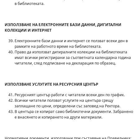
в библиотеката.
ИЗПОЛЗВАНЕ НА ЕЛЕКТРОННИТЕ БАЗИ ДАННИ, ДИГИТАЛНИ
КОЛЕКЦИИ И ИНТЕРНЕТ
Електронните бази данни и интернет се ползват всеки ден в
рамките на работното време на библиотеката.
Право да използват дигиралните колекции на библиотеката
имат всички регистрирани за съответната календарна година
читатели, след подписване на декларация по образец.
ИЗПОЛЗВАНЕ УСЛУГИТЕ НА РЕСУРСНИЯ ЦЕНТЪР
Ресурсният център работи с читатели всеки ден по график.
Всички читатели ползват услугите на центъра срещу
заплащане по цени, определени със заповед на Ректора.
В центъра се копират само библиотечни документи. Забранено
е внасянето и копирането на други материали.
Нормативни документи, използвани при съставяне на Правилника: