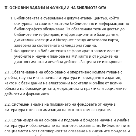
II. ОСНОВНИ ЗАДАЧИ И ФУНКЦИИ НА БИБЛИОТЕКАТА
Библиотеката е съвременен документален център, който
осигурява на своите читатели библиотечно и информационно-
библиографско обслужване. Тя обезпечава техния достъп до
библиотечните фондове, информационните бази данни,
дигитални колекции и Интернет срещу читателска карта,
заверена за съответната календарна година.
Фондовете на библиотеката се формират в зависимост от
учебните и научни планове на МУ, както и от нуждите на
диагностичната и лечебна дейност. За целта се извършва:
2.1. Обезпечаване на обосновано и оперативно комплектуване с
учебна, научна и справочна литература и периодични издания,
както и с бази данни на електронни носители и on-line от всички
области на биомедицината, медицинската практика и социалните
дейности и фармацията.
2.2. Системен анализ на ползването на фондовете от научна
литература с цел оптимизация на тяхното комплектуване.
2.3. Организиране на основни и подръчни фондове научна и учебна
литература и обезпечаване на тяхното съхраняване. Библиотечните
специалисти носят отговорност за опазване на книжните фондове и