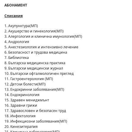
АБОНАМЕНТ
Списания
1. Акупунктура(МП)
2. Акушерство и гинекология(МП)
3. Алергология и клинична имунология(МП)
4. Андрология
5. Анестезиология и интензивно лечение
6. Безопасност и трудова медицина
7. Библиотека
8. Българска медицинска практика
9. Български медицински журнал
10. Български офталмологичен преглед
11. Гастроентерология (МП)
12. Детски болести(МП)
13. Ендокринни заболявания(МП)
14. Ендокринология
15. Здравен мениджмънт
16. Здравни грижи
17. Здравословен и безопасен труд
18. Инфектология
19. Инфекциозни заболявания(МП)
20. Кинезитерапия
21. Клинична лаборатория(МП)