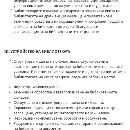
информационни знания сред преподавателския, лекарския,
учебно-помощния състав на университета и студентите.
Библиотекарите изучават и внедряват в практиката опита на
библиотеките на други висши училища и прилагат нови
технически средства и информационни и програмни продукти
в областта на библиотечното дело. Осигурява се
квалификацията на библиотечните специалисти.
III.
УСТРОЙСТВО НА БИБЛИОТЕКАТА
Структурата и щатът на библиотеката са установени в
съответствие с типовите щатове на библиотеките на висшите
училища. В съответствие със задачите и щатното разписание, в
библиотеката на МУ са разкрити следните работни места:
Директор– комплектуване.
Техническа обработка и каталогизиране на библиотечните
фондове.
Обслужване и книжни фондове - заемна и читални.
Справочен отдел – изготвя наукометрични справки срещу
заплащане, утвърдено от Ръководството на МУ- Плевен .
Периодика - комплектуване, обработка и обслужване.
Ресурсен център – дигитализация, сканиране и размножаване
на библиотечни документи.