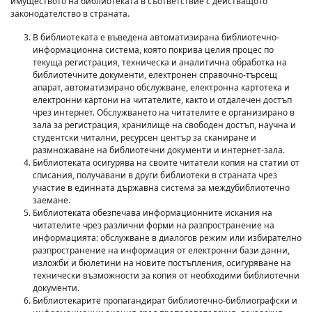
имуществото на библиотеката в съответствие с действащото
законодателство в страната.
В библиотеката е въведена автоматизирана библиотечно-
информационна система, която покрива целия процес по
текуща регистрация, техническа и аналитична обработка на
библиотечните документи, електронен справочно-търсещ
апарат, автоматизирано обслужване, електронна картотека и
електронни картони на читателите, както и отдалечен достъп
чрез интернет. Обслужването на читателите е организирано в
зала за регистрация, хранилище на свободен достъп, научна и
студентски читални, ресурсен център за сканиране и
размножаване на библиотечни документи и интернет-зала.
Библиотеката осигурява на своите читатели копия на статии от
списания, получавани в други библиотеки в страната чрез
участие в единната държавна система за междубиблиотечно
заемане.
Библиотеката обезпечава информационните искания на
читателите чрез различни форми на разпространение на
информацията: обслужване в диалогов режим или избирателно
разпространение на информация от електронни бази данни,
изложби и бюлетини на новите постъпления, осигуряване на
технически възможности за копия от необходими библиотечни
документи.
Библиотекарите пропагандират библиотечно-библиографски и