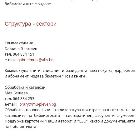
библиотечните фондове.
Структура - сектори
Комплектуване
Габриел Георгиев
тел. 064 884 151
e-mail:
gabrielmupl@abv.bg
Комплектува книги, списания и бази данни чрез покупка, дар, обмен
и абонамент. Издава бюлетин “Нови книги”.
Обработка и каталози
Мая Бешева
тел. 064 884 253
e-mail:
library@mu-pleven.bg
Обработва новопостъпилата литература и я отразява в системата на
каталозите на библиотеката – систематичен, азбучен и служебен.
Поддържа картотеки “Наши автори” и “СЗО”, както и документацията
на библиотеката