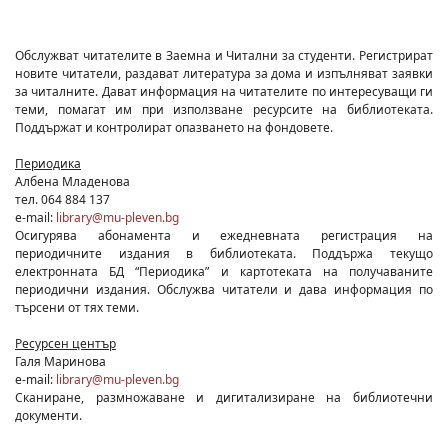
Обслужват читателите в Заемна и Читални за студенти. Регистрират
новите читатели, раздават литература за дома и изпълняват заявки
за читалните. Дават информация на читателите по интересуващи ги
теми, помагат им при използване ресурсите на библиотеката.
Поддържат и контролират опазването на фондовете.
Периодика
Албена Младенова
тел. 064 884 137
e-mail:
library@mu-pleven.bg
Осигурява абонамента и ежедневната регистрация на
периодичните издания в библиотеката. Поддържа текущо
електронната БД “Периодика” и картотеката на получаваните
периодични издания. Обслужва читатели и дава информация по
търсени от тях теми.
Ресурсен център
Галя Маринова
e-mail:
library@mu-pleven.bg
Сканиране, размножаване и дигитализиране на библиотечни
документи.