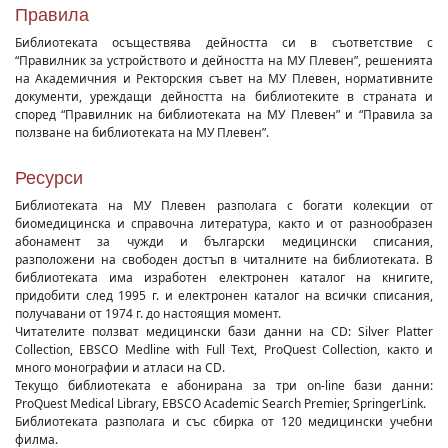
Правила
Библиотеката осъществява дейността си в съответствие с
“Правилник за устройството и дейността на МУ Плевен”, решенията
на Академичния и Ректорския съвет на МУ Плевен, нормативните
документи, уреждащи дейността на библиотеките в страната и
според “Правилник на библиотеката на МУ Плевен” и “Правила за
ползване на библиотеката на МУ Плевен”.
Ресурси
Библиотеката на МУ Плевен разполага с богати колекции от
биомедицинска и справочна литература, както и от разнообразен
абонамент за чужди и български медицински списания,
разположени на свободен достъп в читалните на библиотеката. В
библиотеката има изработен електронен каталог на книгите,
придобити след 1995 г. и електронен каталог на всички списания,
получавани от 1974 г. до настоящия момент.
Читателите ползват медицински бази данни на
CD
:
Silver
Platter
Collection
,
EBSCO
Medline
with
Full
Text
,
ProQuest
Collection
, както и
много монографии и атласи на
CD
.
Текущо библиотеката е абонирана за три
on
-
line
бази данни:
ProQuest
Medical
Library
,
EBSCO
Academic Search Premier, SpringerLink.
Библиотеката разполага и със сбирка от 120 медицински учебни
филма.