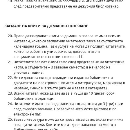
Разрешава се внасянето на собствени книги в читалните само
след предварително представяне на дежурния библиотекар.
ЗАЕМАНЕ НА КНИГИ ЗА ДОМАШНО ПОЛЗВАНЕ
Право да получават книги за домашно ползване имат всички
читатели, които са заплатили читателска такса за съответната
календарна година. Тази услуга не могат да ползват читателите,
които не работят в университета, докторантите и
специализантите в съответствие с т. 11.
Читателите заемат книги само след представяне на читателска
карта, а студентите – и заверен семестър в началото на
учебната година.
Не се дават за вкъщи периодични издания библиотечни
документи на електронен носител и литературата, маркирана в
червено, синьо и в жълто (ако не е заета в катедрата).
Всеки читател може да заема за в къщи до 10 (десет) броя
библиотечни единици.
Читателите имат право да записват всяка книга до 3 (три) пъти
след първото заемане. Презаписването може да става и по
електронен път.
Заета литература може да се презаписва само, ако за нея няма
чакащи читатели. Книгите могат да се запазват на място в
библиотекта или он-лайн.