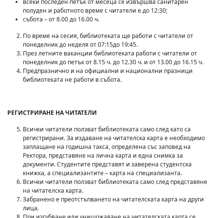
всеки последен петък от месеца се извършва санитарен
полуден и работното време с читатели е до 12:30;
събота – от 8.00 до 16.00 ч.
По време на сесия, библиотеката ще работи с читатели от
понеделник до неделя от 07:15до 19:45.
През летните ваканции библиотеката работи с читатели от
понеделник до петък от 8.15 ч. до 12.30 ч. и от 13.00 до 16.15 ч.
Предпразнично и на официални и национални празници
библиотеката не работи в събота.
РЕГИСТРИРАНЕ НА ЧИТАТЕЛИ
Всички читатели ползват библиотеката само след като са
регистрирани. За издаване на читателска карта е необходимо
заплащане на годишна такса, определена със заповед на
Ректора, представяне на лична карта и една снимка за
документи. Студентите представят и заверена студентска
книжка, а специализантите – карта на специализанта.
Всички читатели ползват библиотеката само след представяне
на читателска карта.
Забранено е преотстъпването на читателската карта на други
лица.
При изгубване или унищожаване на читателската карта се