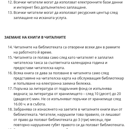
Всички читатели могат да използват електронните бази данни
и интернет без допълнително заплащане.
Всички читатели могат да използват ресурсния център след
заплащане на исканата услуга.
ЗАЕМАНЕ НА КНИГИ В ЧИТАЛНИТЕ
Читалните на библиотеката са отворени всеки ден в рамките
на работното й време.
Читалнята се ползва само след като читателят е заплатил
читателска такса за съответната календарна година и
предостави читателска карта.
Всяка книга се дава за ползване в читалнята само след
представяне на читателска карта на обслужващия библиотекар
и попълване на електронна заемна бележка.
Поръчка за литература от подръчния фонд се изпълнява
веднага; за литература от хранилището – след 10 (десет) до 20
(двадесет) мин. Не се изпълняват поръчки от хранилище след
16.00 ч. и в събота.
Забранява се изнасянето на заетите в читалните книги вън от
библиотеката. Читатели, нарушили това правило, се лишават
от право да ползват библиотеката до 3 (три) месеца, при
повторно нарушение губят правото си да ползват библиотеката.