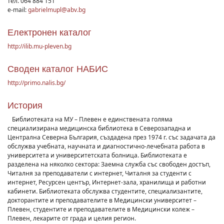
тел. 064 884 151
e-mail:
gabrielmupl@abv.bg
Електронен каталог
http://ilib.mu-pleven.bg
Своден каталог НАБИС
http://primo.nalis.bg/
История
Библиотеката на МУ – Плевен е единствената голяма
специализирана медицинска библиотека в Северозападна и
Централна Северна България, създадена през 1974 г. със задачата да
обслужва учебната, научната и диагностично-лечебната работа в
университета и университетската болница. Библиотеката е
разделена на няколко сектора: Заемна служба със свободен достъп,
Читалня за преподаватели с интернет, Читалня за студенти с
интернет, Ресурсен център, Интернет-зала, хранилища и работни
кабинети. Библиотеката обслужва студентите, специализантите,
докторантите и преподавателите в Медицински университет –
Плевен, студентите и преподавателите в Медицински колеж –
Плевен, лекарите от града и целия регион.