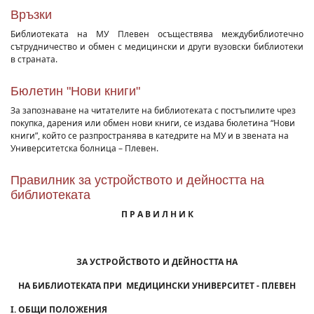
Връзки
Библиотеката на МУ Плевен осъществява междубиблиотечно
сътрудничество и обмен с медицински и други вузовски библиотеки
в страната.
Бюлeтин "Нови книги"
За запознаване на читателите на библиотеката с постъпилите чрез
покупка, дарения или обмен нови книги, се издава бюлетина “Нови
книги”, който се разпространява в катедрите на МУ и в звената на
Университетска болница – Плевен.
Правилник за устройството и дейността на
библиотеката
П Р А В И Л Н И К
ЗА УСТРОЙСТВОТО И ДЕЙНОСТТА НА
НА БИБЛИОТЕКАТА ПРИ МЕДИЦИНСКИ УНИВЕРСИТЕТ - ПЛЕВЕН
I. ОБЩИ ПОЛОЖЕНИЯ