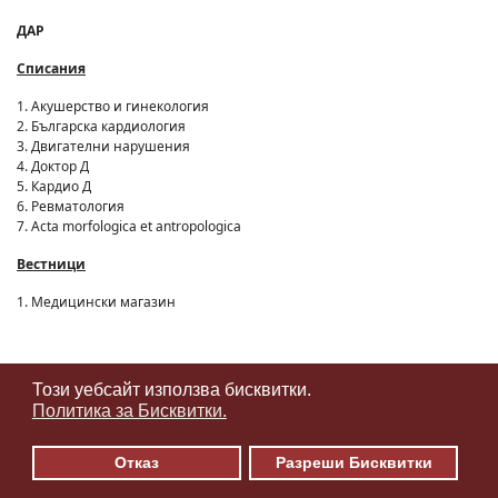
ДАР
Списания
1. Акушерство и гинекология
2. Българска кардиология
3. Двигателни нарушения
4. Доктор Д
5. Кардио Д
6. Ревматология
7. Acta morfologica et antropologica
Вестници
1. Медицински магазин
АБОНИРАНИ ОН-ЛАЙН БАЗИ ДАННИ
Този уебсайт използва бисквитки.
♿
Политика за Бисквитки.
1.
ACADEMIC
SEARCH
PREMIER
.
Online
Databases
for Academic
Отказ
Разреши Бисквитки
Libraries. EBSCOhost
2. SPRINGERLINK