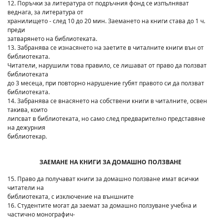
12. Поръчки за литература от подръчния фонд се изпълняват
веднага, за литература от
хранилището - след 10 до 20 мин. Заемането на книги става до 1 ч.
преди
затварянето на библиотеката.
13. Забранява се изнасянето на заетите в читалните книги вън от
библиотеката.
Читатели, нарушили това правило, се лишават от право да ползват
библиотеката
до 3 месеца, при повторно нарушение губят правото си да ползват
библиотеката.
14. Забранява се внасянето на собствени книги в читалните, освен
такива, които
липсват в библиотеката, но само след предварително представяне
на дежурния
библиотекар.
ЗАЕМАНЕ НА КНИГИ ЗА ДОМАШНО ПОЛЗВАНЕ
15. Право да получават книги за домашно ползване имат всички
читатели на
библиотеката, с изключение на външните
16. Студентите могат да заемат за домашно ползуване учебна и
частично монографич-