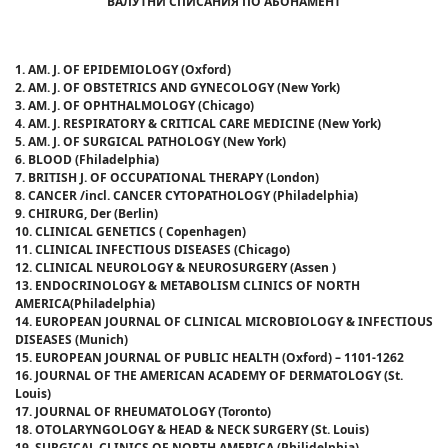
ВАЛУТНИ СПИСАНИЯ ПО АБОНАМЕНТ
1. AM. J. OF EPIDEMIOLOGY
(Oxford)
2. AM. J. OF OBSTETRICS AND GYNECOLOGY
(New York)
3
. AM. J. OF OPHTHALMOLOGY (Chicago)
4
. AM. J. RESPIRATORY & CRITICAL CARE MEDICINE (New York)
5
. AM. J. OF SURGICAL PATHOLOGY (New York)
6
.
BLOOD (
Fhiladelphia
)
7. BRITISH J. OF OCCUPATIONAL THERAPY
(London)
8
. CANCER /incl. CANCER CYTOPATHOLOGY (Philadelphia)
9
. CHIRURG, Der (Berlin)
10
. CLINICAL GENETICS ( Copenhagen)
11
. CLINICAL INFECTIOUS DISEASES (Chicago)
1
2
. CLINICAL NEUROLOGY & NEUROSURGERY (Assen )
1
3
. ENDOCRINOLOGY & METABOLISM CLINICS OF NORTH
AMERICA(Philadelphia)
14.
EUROPEAN JOURNAL OF CLINICAL
MICROBIOLOGY & INFECTIOUS
DISEASES
(Munich)
15.
EUROPEAN JOURNAL OF
PUBLIC HEALTH (
Oxford
)
– 1101-1262
16
. JOURNAL OF THE AMERICAN ACADEMY OF DERMATOLOGY (St.
Louis)
17
. JOURNAL OF RHEUMATOLOGY (Toronto)
18
. OTOLARYNGOLOGY & HEAD & NECK SURGERY (St. Louis)
19
. SURGICAL CLINICS OF NORTH AMERICA (Philidelphia)