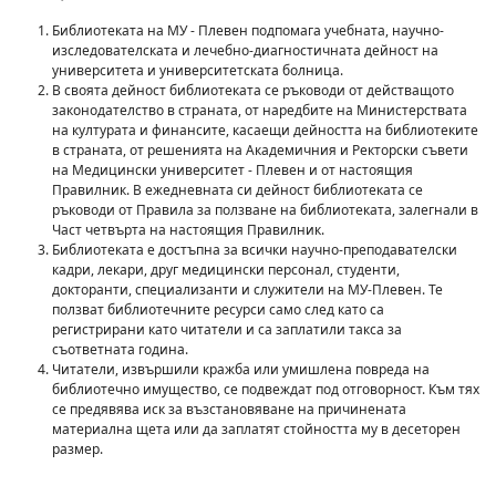
Библиотеката на МУ - Плевен подпомага учебната, научно-
изследователската и лечебно-диагностичната дейност на
университета и университетската болница.
В своята дейност библиотеката се ръководи от действащото
законодателство в страната, от наредбите на Министерствата
на културата и финансите, касаещи дейността на библиотеките
в страната, от решенията на Академичния и Ректорски съвети
на Медицински университет - Плевен и от настоящия
Правилник. В ежедневната си дейност библиотеката се
ръководи от Правила за ползване на библиотеката, залегнали в
Част четвърта на настоящия Правилник.
Библиотеката е достъпна за всички научно-преподавателски
кадри, лекари, друг медицински персонал, студенти,
докторанти, специализанти и служители на МУ-Плевен. Те
ползват библиотечните ресурси само след като са
регистрирани като читатели и са заплатили такса за
съответната година.
Читатели, извършили кражба или умишлена повреда на
библиотечно имущество, се подвеждат под отговорност. Към тях
се предявява иск за възстановяване на причинената
материална щета или да заплатят стойността му в десеторен
размер.