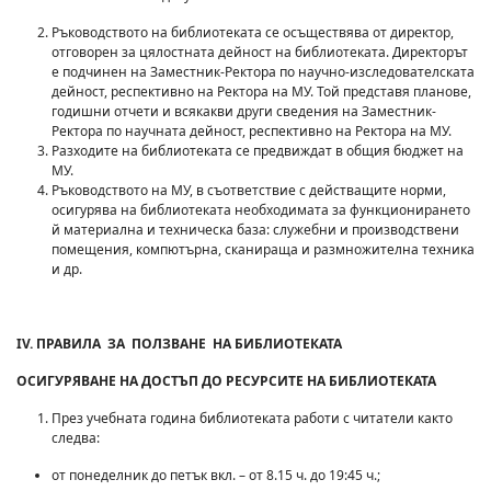
Ръководството на библиотеката се осъществява от директор,
отговорен за цялостната дейност на библиотеката. Директорът
е подчинен на Заместник-Ректора по научно-изследователската
дейност, респективно на Ректора на МУ. Той представя планове,
годишни отчети и всякакви други сведения на Заместник-
Ректора по научната дейност, респективно на Ректора на МУ.
Разходите на библиотеката се предвиждат в общия бюджет на
МУ.
Ръководството на МУ, в съответствие с действащите норми,
осигурява на библиотеката необходимата за функционирането
й материална и техническа база: служебни и производствени
помещения, компютърна, сканираща и размножителна техника
и др.
IV. ПРАВИЛА ЗА ПОЛЗВАНЕ НА БИБЛИОТЕКАТА
ОСИГУРЯВАНЕ НА ДОСТЪП ДО РЕСУРСИТЕ НА БИБЛИОТЕКАТА
През учебната година библиотеката работи с читатели както
следва:
от понеделник до петък вкл. – от 8.15 ч. до 19:45 ч.;