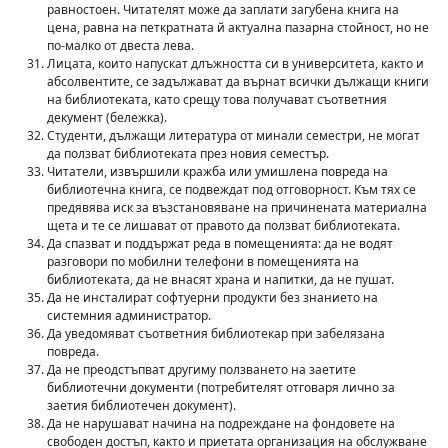
равностоен. Читателят може да заплати загубена книга на
цена, равна на петкратната й актуална пазарна стойност, но не
по-малко от двеста лева.
Лицата, които напускат длъжността си в университета, както и
абсолвентите, се задължават да върнат всички дължащи книги
на библиотеката, като срещу това получават съответния
декумент (бележка).
Студенти, дължащи литература от минали семестри, не могат
да ползват библиотеката през новия семестър.
Читатели, извършили кражба или умишлена повреда на
библиотечна книга, се подвеждат под отговорност. Към тях се
предявява иск за възстановяване на причинената материална
щета и те се лишават от правото да ползват библиотеката.
Да спазват и поддържат реда в помещенията: да не водят
разговори по мобилни телефони в помещенията на
библиотеката, да не внасят храна и напитки, да не пушат.
Да не инсталират софтуерни продукти без знанието на
системния администратор.
Да уведомяват съответния библиотекар при забелязана
повреда.
Да не преодстъпват другиму ползването на заетите
библиотечни документи (потребителят отговаря лично за
заетия библиотечен документ).
Да не нарушават начина на подреждане на фондовете на
свободен достъп, както и приетата организация на обслужване