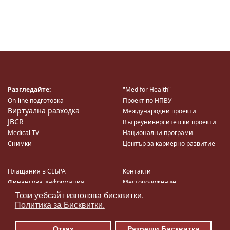
Разгледайте:
"Med for Health"
On-line подготовка
Проект по НПВУ
Виртуална разходка
Международни проекти
JBCR
Вътреуниверситетски проекти
Medical TV
Национални програми
Снимки
Център за кариерно развитие
Плащания в СЕБРА
Контакти
Финансова информация
Местоположение
Система за финансово упр-е и
Карта на сайта
Този уебсайт използва бисквитки.
♿
контрол
Поща
Политика за Бисквитки.
Профил на купувача
Търгове по ЗДС
Отказ
Разреши Бисквитки