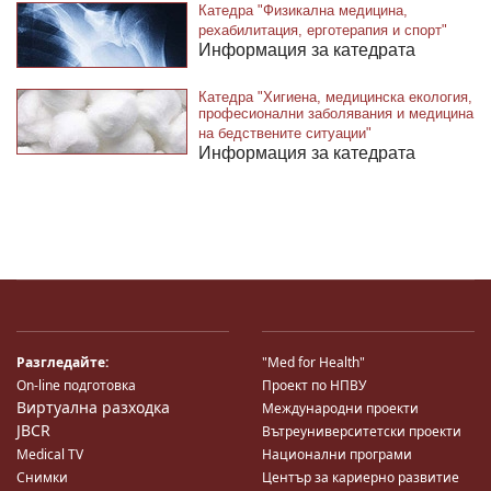
Катедра "Физикална медицина,
рехабилитация, ерготерапия и спорт"
Информация за катедрата
Катедра "Хигиена, медицинска екология,
професионални заболявания и медицина
на бедствените ситуации"
Информация за катедрата
Разгледайте:
"Med for Health"
On-line подготовка
Проект по НПВУ
Виртуална разходка
Международни проекти
JBCR
Вътреуниверситетски проекти
Medical TV
Национални програми
Снимки
Център за кариерно развитие