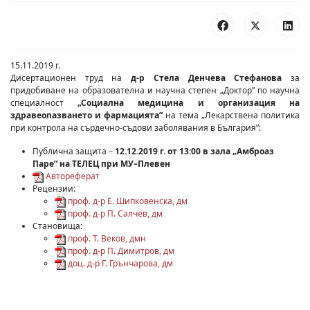
15.11.2019 г.
Дисертационен труд на
д-р Стела Денчева Стефанова
за
придобиване на образователна и научна степен „Доктор” по научна
специалност
„Социална медицина и организация на
здравеопазването и фармацията”
на тема „Лекарствена политика
при контрола на сърдечно-съдови заболявания в България”:
Публична защита –
12.12.2019 г. от 13:00 в зала „Амброаз
Паре” на ТЕЛЕЦ при МУ–Плевен
Автореферат
Рецензии:
проф. д-р Е. Шипковенска, дм
проф. д-р П. Салчев, дм
Становища:
проф. Т. Веков, дмн
проф. д-р П. Димитров, дм
доц. д-р Г. Грънчарова, дм