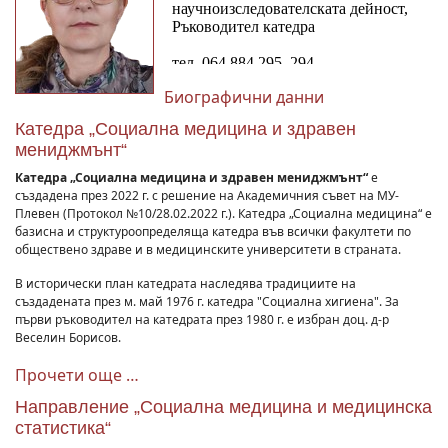
Биографични данни
Катедра „Социална медицина и здравен
мениджмънт“
Катедра „Социална медицина и здравен мениджмънт“
е
създадена през 2022 г. с решение на Академичния съвет на МУ-
Плевен (Протокол №10/28.02.2022 г.). Катедра „Социална медицина“ е
базисна и структуроопределяща катедра във всички факултети по
обществено здраве и в медицинските университети в страната.
В исторически план катедрата наследява традициите на
създадената през м. май 1976 г. катедра "Социална хигиена". За
първи ръководител на катедрата през 1980 г. e избран доц. д-р
Веселин Борисов.
Прочети още …
Направление „Социална медицина и медицинска
статистика“