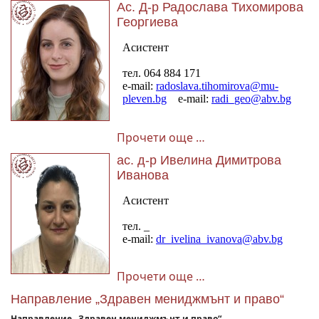
Ас. Д-р Радослава Тихомирова
Георгиева
Прочети още …
ас. д-р Ивелина Димитрова
Иванова
Прочети още …
Направление „Здравен мениджмънт и право“
Направление „Здравен мениджмънт и право“