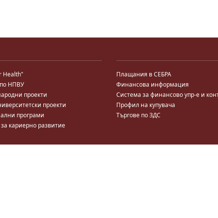
r Health"
Плащания в СЕБРА
 по НПВУ
Финансова информация
ародни проекти
Система за финансово упр-е и кон
ниверситетски проекти
Профил на купувача
ални програми
Търгове по ЗДС
 за кариерно развитие