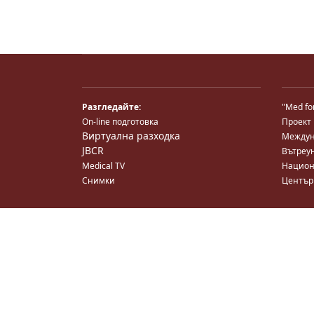
Разгледайте:
"Med fo
On-line подготовка
Проект
Виртуална разходка
Междун
JBCR
Вътреу
Medical TV
Национ
Снимки
Център