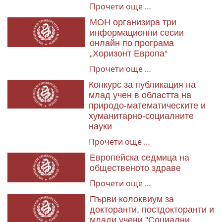
Прочети още …
МОН организира три
информационни сесии
онлайн по програма
„Хоризонт Европа“
Прочети още …
Конкурс за публикация на
млад учен в областта на
природо-математическите и
хуманитарно-социалните
науки
Прочети още …
Европейска седмица на
общественото здраве
Прочети още …
Първи колоквиум за
докторанти, постдокторанти и
млади учени "Социални