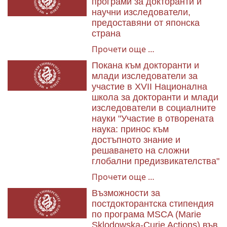
програми за докторанти и
научни изследователи,
предоставяни от японска
страна
Прочети още …
Покана към докторанти и
млади изследователи за
участие в XVII Национална
школа за докторанти и млади
изследователи в социалните
науки "Участие в отворената
наука: принос към
достъпното знание и
решаването на сложни
глобални предизвикателства"
Прочети още …
Възможности за
постдокторантска стипендия
по програма MSCA (Marie
Sklodowska-Curie Actions) във