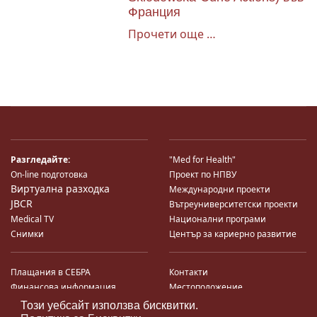
Франция
Прочети още …
Разгледайте:
"Med for Health"
On-line подготовка
Проект по НПВУ
Виртуална разходка
Международни проекти
JBCR
Вътреуниверситетски проекти
Medical TV
Национални програми
Снимки
Център за кариерно развитие
Плащания в СЕБРА
Контакти
Финансова информация
Местоположение
Система за финансово упр-е и
Карта на сайта
Този уебсайт използва бисквитки.
контрол
Поща