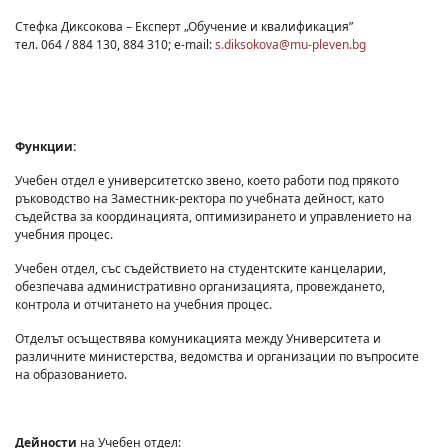
Стефка Диксокова – Експерт „Обучение и квалификация”
тел. 064 / 884 130, 884 310; e-mail:
s.diksokova@mu-pleven.bg
Функции:
Учебен отдел е университетско звено, което работи под прякото
ръководство на Заместник-ректора по учебната дейност, като
съдейства за координацията, оптимизирането и управлението на
учебния процес.
Учебен отдел, със съдействието на студентските канцеларии,
обезпечава административно организацията, провеждането,
контрола и отчитането на учебния процес.
Отделът осъществява комуникацията между Университета и
различните министерства, ведомства и организации по въпросите
на образованието.
Дейности
на Учебен отдел: