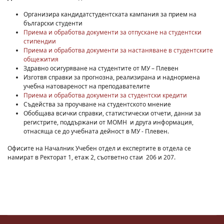
Организира кандидатстудентската кампания за прием на
български студенти
Приема и обработва документи за отпускане на студентски
стипендии
Приема и обработва документи за настаняване в студентските
общежития
Здравно осигуряване на студентите от МУ – Плевен
Изготвя справки за прогнозна, реализирана и наднормена
учебна натовареност на преподавателите
Приема и обработва документи за студентски кредити
Съдейства за проучване на студентското мнение
Обобщава всички справки, статистически отчети, данни за
регистрите, поддържани от МОМН и друга информация,
отнасяща се до учебната дейност в МУ - Плевен.
Офисите на Началник Учебен отдел и експертите в отдела се
намират в Ректорат 1, етаж 2, съответно стаи 206 и 207.