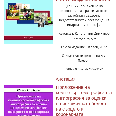
„Клинично значение на
саркопенията в развитието на
застойната сърдечна
недостатъчност и постковидния
синдром“ - монография
Автор: д-р Константин Димитров
Господинов, д.м.
Първо издание, Плевен, 2022
© Издателски център на МУ-
Плевен,
ISBN - 978-954-756-291-2
Анотация
Приложение на
компютър-томографската
ангиография за оценка
на исхемичната болест
на сърцето и
коронарната