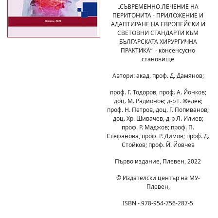
„СЪВРЕМЕННО ЛЕЧЕНИЕ НА
ПЕРИТОНИТА - ПРИЛОЖЕНИЕ И
АДАПТИРАНЕ НА ЕВРОПЕЙСКИ И
СВЕТОВНИ СТАНДАРТИ КЪМ
БЪЛГАРСКАТА ХИРУРГИЧНА
ПРАКТИКА“ - консенсусно
становище
Автори: акад. проф. Д. Дамянов;
проф. Г. Тодоров, проф. А. Йонков;
доц. М. Радионов; д-р Г. Желев;
проф. Н. Петров, доц. Г. Попиванов;
доц. Хр. Шивачев, д-р Л. Илиев;
проф. Р. Маджов; проф. П.
Стефанова, проф. Р. Димов; проф. Д.
Стойков; проф. Й. Йовчев
Първо издание, Плевен, 2022
© Издателски център на МУ-
Плевен,
ISBN - 978-954-756-287-5