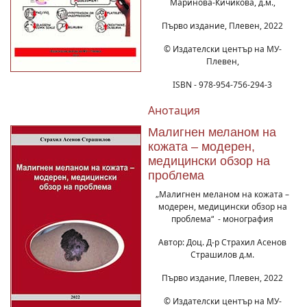
Маринова-Кичикова, д.м.,
Първо издание, Плевен, 2022
© Издателски център на МУ-
Плевен,
ISBN - 978-954-756-294-3
Анотация
Малигнен меланом на
кожата – модерен,
медицински обзор на
проблема
„Малигнен меланом на кожата –
модерен, медицински обзор на
проблема“ - монография
Автор: Доц. Д-р Страхил Асенов
Страшилов д.м.
Първо издание, Плевен, 2022
© Издателски център на МУ-