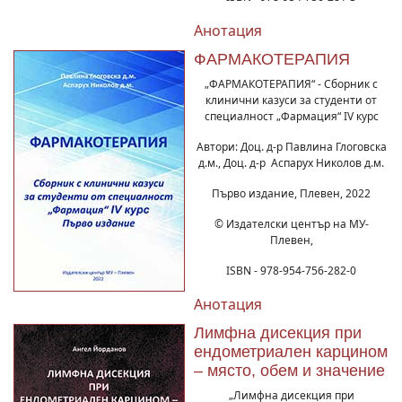
Анотация
ФАРМАКОТЕРАПИЯ
„ФАРМАКОТЕРАПИЯ“ - Сборник с
клинични казуси за студенти от
специалност „Фармация“ IV курс
Автори: Доц. д-р Павлина Глоговска
д.м., Доц. д-р Аспарух Николов д.м.
Първо издание, Плевен, 2022
© Издателски център на МУ-
Плевен,
ISBN - 978-954-756-282-0
Анотация
Лимфна дисекция при
ендометриален карцином
– място, обем и значение
„Лимфна дисекция при