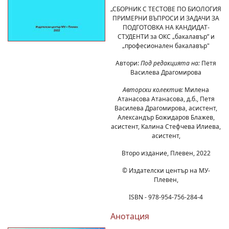
„СБОРНИК С ТЕСТОВЕ ПО БИОЛОГИЯ
ПРИМЕРНИ ВЪПРОСИ И ЗАДАЧИ ЗА
ПОДГОТОВКА НА КАНДИДАТ-
СТУДЕНТИ за ОКС „бакалавър” и
„професионален бакалавър"
Автори:
Под редакцията на:
Петя
Василева Драгомирова
Авторски колектив:
Милена
Атанасова Атанасова, д.б., Петя
Василева Драгомирова, асистент,
Александър Божидаров Блажев,
асистент, Калина Стефчева Илиева,
асистент,
Второ издание, Плевен, 2022
© Издателски център на МУ-
Плевен,
ISBN - 978-954-756-284-4
Анотация