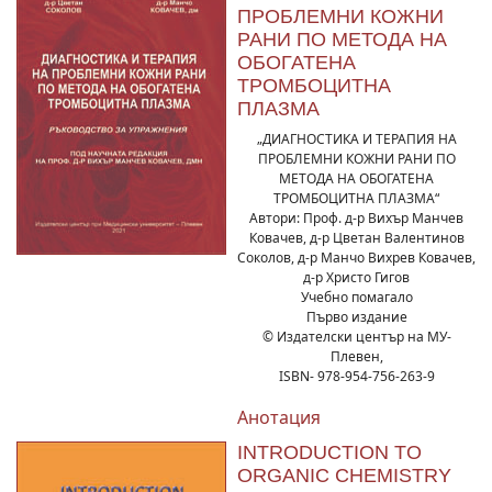
ПРОБЛЕМНИ КОЖНИ
РАНИ ПО МЕТОДА НА
ОБОГАТЕНА
ТРОМБОЦИТНА
ПЛАЗМА
„ДИАГНОСТИКА И ТЕРАПИЯ НА
ПРОБЛЕМНИ КОЖНИ РАНИ ПО
МЕТОДА НА ОБОГАТЕНА
ТРОМБОЦИТНА ПЛАЗМА“
Автори: Проф. д-р Вихър Манчев
Ковачев, д-р Цветан Валентинов
Соколов, д-р Манчо Вихрев Ковачев,
д-р Христо Гигов
Учебно помагало
Първо издание
© Издателски център на МУ-
Плевен,
ISBN- 978-954-756-263-9
Анотация
INTRODUCTION TO
ORGANIC CHEMISTRY