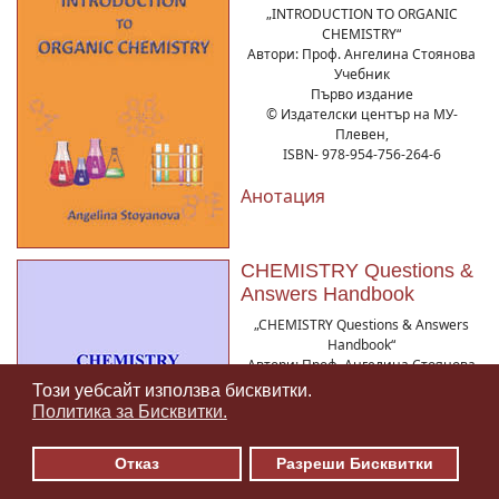
„INTRODUCTION TO ORGANIC
CHEMISTRY“
Автори: Проф. Ангелина Стоянова
Учебник
Първо издание
© Издателски център на МУ-
Плевен,
ISBN- 978-954-756-264-6
Анотация
CHEMISTRY Questions &
Answers Handbook
„CHEMISTRY Questions & Answers
Handbook“
Автори: Проф. Ангелина Стоянова
Учебно ръководство
Този уебсайт използва бисквитки.
♿
Първо издание
Политика за Бисквитки.
© Издателски център на МУ-
Плевен,
Отказ
Разреши Бисквитки
ISBN- 978-954-756-268-4