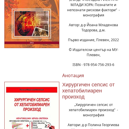
МЛАДИ ХОРА: Познатите и
непознати рискови фактори“ -
монография
Автор: д-р Йоана Младенова
Тодорова, д.м.
Първо издание, Плевен, 2022
© Издателски център на МУ-
Плевен,
ISBN - 978-954-756-293-6
Анотация
Хирургичен сепсис от
хепатобилиарен
произход
„Хирургичен сепсис от
хепатобилиарен произход“ -
монография
Автори: д-р Полина Георгиева