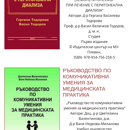
ПРИ ЛЕЧЕНИЕ С ПЕРИТОНЕАЛНА
ДИАЛИЗА“
Автори: Д-р Гергана Василева
Тодорова
Проф. д-р Васил Величков Тодоров,
д. м. н.
Студия
Първо издание
© Издателски център на МУ-
Плевен,
ISBN- 978-954-756-258-5
РЪКОВОДСТВО ПО
КОМУНИКАТИВНИ
УМЕНИЯ ЗА
МЕДИЦИНСКАТА
ПРАКТИКА
„Ръководство по комуникативни
умения за медицинската практика“
Автори: Доц. д-р Цветелина
Валентинова, д.м.
Д-р Ваня Недкова-Миланова
Учебно ръководство