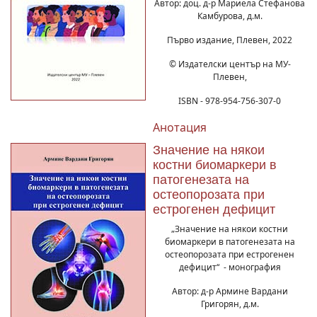
Автор: доц. д-р Мариела Стефанова
Камбурова, д.м.
Първо издание, Плевен, 2022
© Издателски център на МУ-
Плевен,
ISBN - 978-954-756-307-0
Анотация
Значение на някои
костни биомаркери в
патогенезата на
остеопорозата при
естрогенен дефицит
„Значение на някои костни
биомаркери в патогенезата на
остеопорозата при естрогенен
дефицит“ - монография
Автор: д-р Армине Вардани
Григорян, д.м.