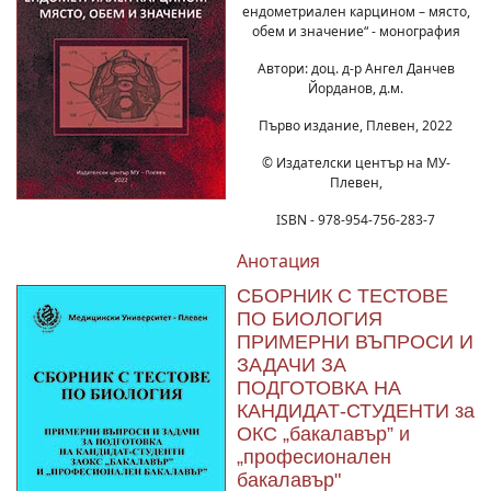
ендометриален карцином – място,
обем и значение“ - монография
Автори: доц. д-р Ангел Данчев
Йорданов, д.м.
Първо издание, Плевен, 2022
© Издателски център на МУ-
Плевен,
ISBN - 978-954-756-283-7
Анотация
СБОРНИК С ТЕСТОВЕ
ПО БИОЛОГИЯ
ПРИМЕРНИ ВЪПРОСИ И
ЗАДАЧИ ЗА
ПОДГОТОВКА НА
КАНДИДАТ-СТУДЕНТИ за
ОКС „бакалавър” и
„професионален
бакалавър"