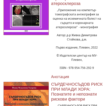
атеросклероза
„Приложение на компютър-
томографската ангиография за
оценка на исхемичната болест на
сърцето и коронарната
атеросклероза“ - монография
Автор: д-р Живка Димитрова
Стойкова, д.м.
Първо издание, Плевен, 2022
© Издателски център на МУ-
Плевен,
ISBN - 978-954-756-292-9
Анотация
СЪРДЕЧНОСЪДОВ РИСК
ПРИ МЛАДИ ХОРА:
Познатите и непознати
рискови фактори
„СЪРДЕЧНОСЪДОВ РИСК ПРИ