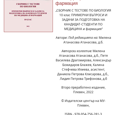
фармация
„СБОРНИК С ТЕСТОВЕ ПО БИОЛОГИЯ
10 клас ПРИМЕРНИ ВЪПРОСИ И
ЗАДАЧИ ЗА ПОДГОТОВКА НА
КАНДИДАТ-СТУДЕНТИ ПО
МЕДИЦИНА и фармация“
Автори:
Под редакцията на:
Милена
Атанасова Атанасова, д.б.
Авторски колектив:
Милена
Атанасова Атанасова, д.б., Петя
Василева Драгомирова, Александър
Божидаров Блажев, Калина
Стефчева Илиева, асистент,
Даниела Петрова Клисарова, д.б.,
Лидия Петрова Трифонова, д.б
Второ преработено издание,
Плевен, 2022
© Издателски център на МУ-
Плевен,
ISBN - 978-954-756-281-3