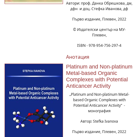
Автори: проф. Данка Обрешкова, дм,
дфн и доц. Стефка Иванова, дф
Първо издание, Плевен, 2022
© Издателски център на МУ-
Плевен,
ISBN - 978-954-756-297-4
Анотация
Platinum and Non-platinum
Metal-based Organic
Complexes with Potential
Anticancer Activity
„Platinum and Non-platinum Metal-
based Organic Complexes with
Potential Anticancer Activity“ -
монография
Автор: Stefka Ivanova
Първо издание, Плевен, 2022