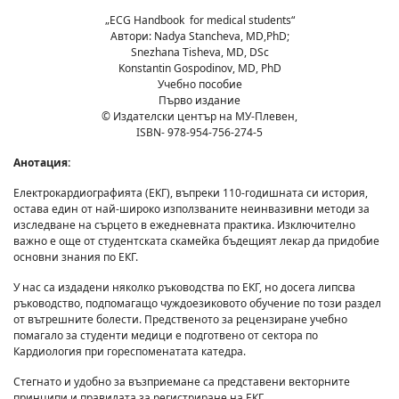
„ECG Handbook for medical students“
Автори: Nadya Stancheva, MD,PhD;
Snezhana Tisheva, MD, DSc
Konstantin Gospodinov, MD, PhD
Учебно пособие
Първо издание
© Издателски център на МУ-Плевен,
ISBN- 978-954-756-274-5
Анотация:
Електрокардиографията (ЕКГ), въпреки 110-годишната си история,
остава един от най-широко използваните неинвазивни методи за
изследване на сърцето в ежедневната практика. Изключително
важно е още от студентската скамейка бъдещият лекар да придобие
основни знания по ЕКГ.
У нас са издадени няколко ръководства по ЕКГ, но досега липсва
ръководство, подпомагащо чуждоезиковото обучение по този раздел
от вътрешните болести. Предственото за рецензиране учебно
помагало за студенти медици е подготвено от сектора по
Кардиология при гореспоменатата катедра.
Стегнато и удобно за възприемане са представени векторните
принципи и правилата за регистриране на ЕКГ.