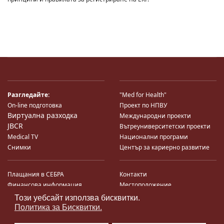
Разгледайте:
"Med for Health"
On-line подготовка
Проект по НПВУ
Виртуална разходка
Международни проекти
JBCR
Вътреуниверситетски проекти
Medical TV
Национални програми
Снимки
Център за кариерно развитие
Плащания в СЕБРА
Контакти
Финансова информация
Местоположение
Система за финансово упр-е и
Карта на сайта
Този уебсайт използва бисквитки.
♿
контрол
Поща
Политика за Бисквитки.
Профил на купувача