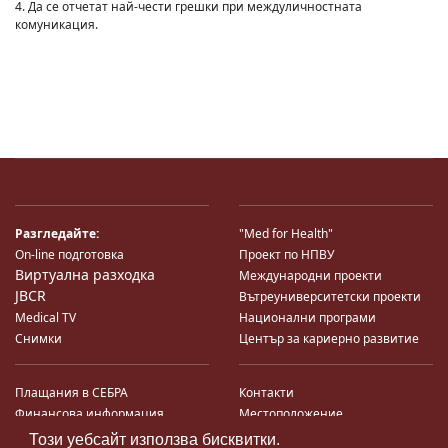
4. Да се отчетат най-чести грешки при междуличностната
комуникация.
Разгледайте:
"Med for Health"
On-line подготовка
Проект по НПВУ
Виртуална разходка
Международни проекти
JBCR
Вътреуниверситетски проекти
Medical TV
Национални програми
Снимки
Център за кариерно развитие
Плащания в СЕБРА
Контакти
Финансова информация
Местоположение
Система за финансово упр-е и
Карта на сайта
Този уебсайт използва бисквитки.