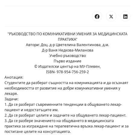
"РЪКОВОДСТВО ПО КОМУНИКАТИВНИ УМЕНИЯ ЗА МЕДИЦИНСКАТА
ПРАКТИКА"
Автори: Доц. д-р Цветелина Валентинова, д.м.
Д-р Ваня Недкова-Миланова
Учебно ръководство
Първо издание
© Издателски център на МУ-Плевен,
ISBN- 978-954-756-259-2
Анотация:
Студентите да разберат същността на комуникацията и да осъзнаят
необходимостта от развитие на добри комуникативни умения у
лекаря.
Задачи:
1. Да се разберат съвременните тенденции в общуването лекар-
пациент и недостатъците им.
2. Да се разберат целите и задачите на общуването лекар-пациент.
3. Да се разбере значението на общуването в медицинската
практика за изграждане на терапевтична връзка лекар-пациент и за
постигане целите на консултацията.