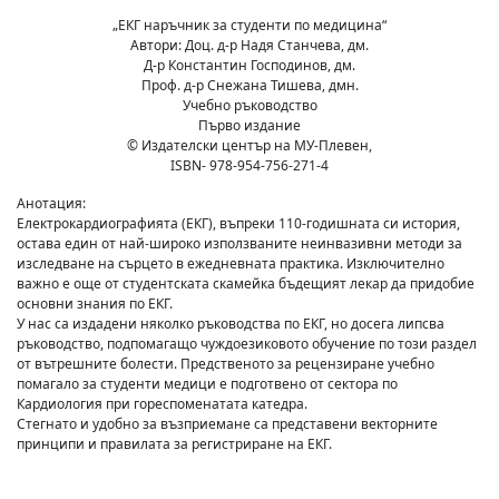
„ЕКГ наръчник за студенти по медицина“
Автори: Доц. д-р Надя Станчева, дм.
Д-р Константин Господинов, дм.
Проф. д-р Снежана Тишева, дмн.
Учебно ръководство
Първо издание
© Издателски център на МУ-Плевен,
ISBN- 978-954-756-271-4
Анотация:
Електрокардиографията (ЕКГ), въпреки 110-годишната си история,
остава един от най-широко използваните неинвазивни методи за
изследване на сърцето в ежедневната практика. Изключително
важно е още от студентската скамейка бъдещият лекар да придобие
основни знания по ЕКГ.
У нас са издадени няколко ръководства по ЕКГ, но досега липсва
ръководство, подпомагащо чуждоезиковото обучение по този раздел
от вътрешните болести. Предственото за рецензиране учебно
помагало за студенти медици е подготвено от сектора по
Кардиология при гореспоменатата катедра.
Стегнато и удобно за възприемане са представени векторните
принципи и правилата за регистриране на ЕКГ.