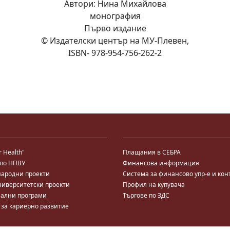
Автори: Нина Михайлова
монография
Първо издание
© Издателски център на МУ-Плевен,
ISBN- 978-954-756-262-2
r Health"
Плащания в СЕБРА
 по НПВУ
Финансова информация
ародни проекти
Система за финансово упр-е и кон
ниверситетски проекти
Профил на купувача
ални програми
Търгове по ЗДС
 за кариерно развитие