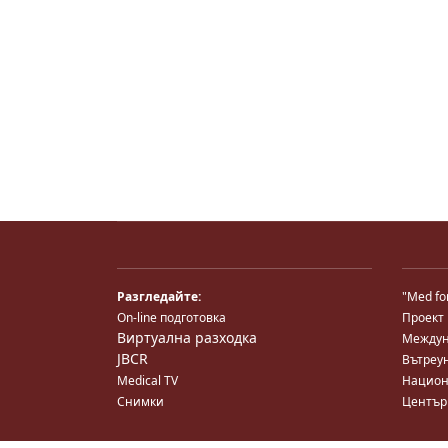
Разгледайте:
"Med fo
On-line подготовка
Проект
Виртуална разходка
Междун
JBCR
Вътреу
Medical TV
Национ
Снимки
Център