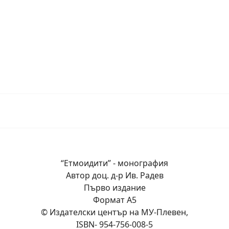
“Етмоидити” - монография
Автор доц. д-р Ив. Радев
Първо издание
Формат А5
© Издателски център на МУ-Плевен,
ISBN- 954-756-008-5