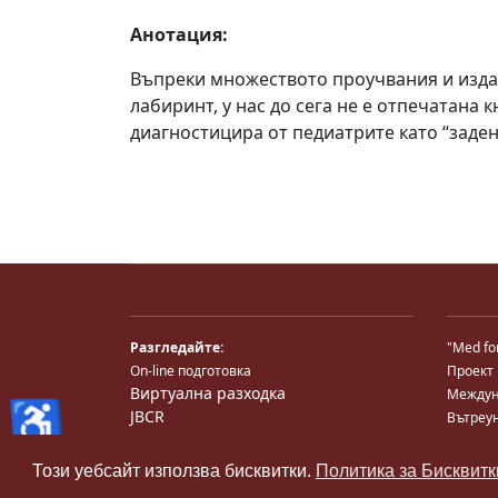
Анотация:
Въпреки множеството проучвания и издад
лабиринт, у нас до сега не е отпечатана 
диагностицира от педиатрите като “заден 
Разгледайте:
"Med fo
On-line подготовка
Проект
Виртуална разходка
Междун
♿
JBCR
Вътреу
Medical TV
Национ
Снимки
Център
Този уебсайт използва бисквитки.
Политика за Бисквитк