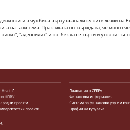
ени книги в чужбина върху възпалителните лезии на Е
книга на тази тема. Практиката потвърждава, че много ч
ринит”, “аденоидит” и пр. без да се търси и уточни със
r Health"
Плащания в СЕБРА
 по НПВУ
Финансова информация
ародни проекти
Система за финансово упр-е и кон
ниверситетски проекти
Профил на купувача
ални програми
Търгове по ЗДС
 за кариерно развитие
и.