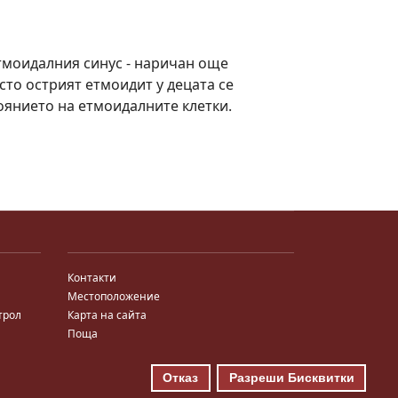
тмоидалния синус - наричан още
есто острият етмоидит у децата се
тоянието на етмоидалните клетки.
Контакти
Местоположение
трол
Карта на сайта
Поща
Отказ
Разреши Бисквитки