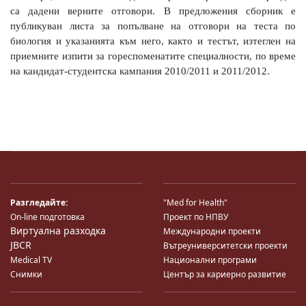
са дадени верните отговори. В предложения сборник е
публикуван листа за попълване на отговори на теста по
биология и указанията към него, както и тестът, изтеглен на
приемните изпити за гореспоменатите специалности, по време
на кандидат-студентска кампания 2010/2011 и 2011/2012.
Разгледайте:
"Med for Health"
On-line подготовка
Проект по НПВУ
Виртуална разходка
Международни проекти
JBCR
Вътреуниверситетски проекти
Medical TV
Национални програми
Снимки
Център за кариерно развитие