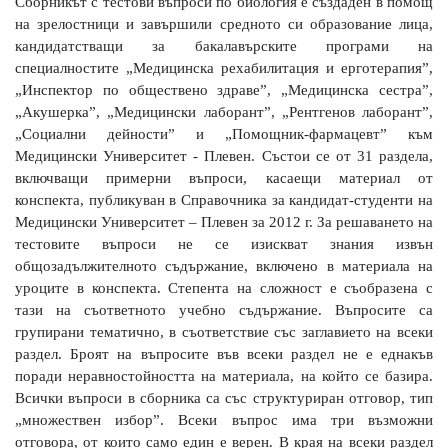
Сборникът с тестови въпроси по биология е създаден в помощ
на зрелостници и завършили средното си образование лица,
кандидатстващи за бакалавърските програми на
специалностите „Медицинска рехабилитация и ерготерапия”,
„Инспектор по обществено здраве”, „Медицинска сестра”,
„Акушерка”, „Медицински лаборант”, „Рентгенов лаборант”,
„Социални дейности” и „Помощник-фармацевт” към
Медицински Университет - Плевен. Състои се от 31 раздела,
включващи примерни въпроси, касаещи материал от
конспекта, публикуван в Справочника за кандидат-студенти на
Медицински Университет – Плевен за 2012 г. За решаването на
тестовите въпроси не се изискват знания извън
общозадължителното съдържание, включено в материала на
уроците в конспекта. Степента на сложност е съобразена с
тази на съответното учебно съдържание. Въпросите са
групирани тематично, в съответствие със заглавието на всеки
раздел. Броят на въпросите във всеки раздел не е еднакъв
поради неравностойността на материала, на който се базира.
Всички въпроси в сборника са със структуриран отговор, тип
„множествен избор”. Всеки въпрос има три възможни
отговора, от които само един е верен. В края на всеки раздел