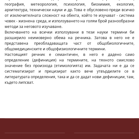
география, метеорология, психология, биохимия, екология,
архитектура, технически науки и др. Това е обусловено преди всичко
от изключителната сложност на обекта, който те изучават - система
човек - жизнена среда, и използуването на голям брой разнообразни
методи за неговото изучаване.
Включването на всички използувани в тези науки термини би
разширило неимоверно обема на речника. Затова в него не е
представена преобладаващата част от общобиологичните,
общомедицинските и общофизиологичните термини.
Настоящият речник е семантичен, в него е дадено само
определение (дефиниция) на термините, на тяхното смислово
значение без произхода (етимологията) им. Задачата ни е да се
систематизират и прецизират както вече утвърдилите се в
литературата определения, така и да се дадат нови дефиниции, там,
където липсват.