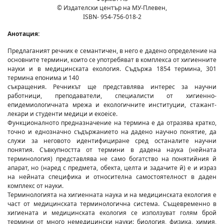
© Издателски център на МУ-Плевен,
ISBN- 954-756-018-2
Анотация:
Предлаганият речник е семантичен, в него е дадено определение на
основните термини, които се употребяват в комплекса от хигиенните
науки и в медицинската екология. Съдържа 1854 термина, 301
термина епонима и 140
съкращения. Речникът ще представлява интерес за научни
работници, преподаватели, специалисти от хигиенно-
епидемиологичната мрежа и екологичните институции, стажант-
лекари и студенти медици и екоeice.
Функционалното предназначение на термина е да отразява кратко,
точно и еднозначно съдържанието на дадено научно понятие, да
служи за неговото идентифициране сред останалите научни
понятия. Съвкупността от термини в дадена наука (нейната
терминология) представлява не само богатство на понятийния й
апарат, но (наред с предмета, обекта, целта и задачите й) е и израз
на нейната специфика и относителна самостоятелност в даден
комплекс от науки.
Терминологията на хигиенната наука и на медицинската екология е
част от медицинската терминологична система. Същевременно в
хигиената и медицинската екология се използуват голям брой
термини от много немедицински науки: биология, физика, химия,