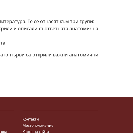
тература. Те се отнасят към три групи:
ткрили и описали съответната анатомична
та.
 като първи са открили важни анатомични
Контакти
Местоположение
трол
Карта на сайта