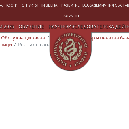
АЛНОСТИ
СТРУКТУРНИ ЗВЕНА
РАЗВИТИЕ НА АКАДЕМИЧНИЯ СЪСТА
АЛУМНИ
 2026
ОБУЧЕНИЕ
НАУЧНОИЗСЛЕДОВАТЕЛСКА ДЕЙН
Обслужващи звена
Издателски център и печатна баз
чници
Речник на анатомичните имена