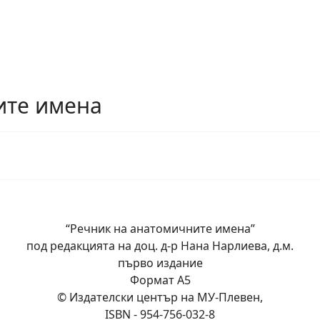
ите имена
“Речник на анатомичните имена”
под редакцията на доц. д-р Нана Нарлиева, д.м.
първо издание
Формат А5
© Издателски център на МУ-Плевен,
ISBN - 954-756-032-8