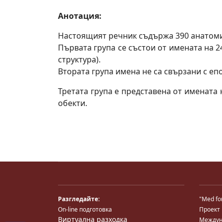
Анотация:
Настоящият речник съдържа 390 анатомич
Първата група се състои от имената на 
структура).
Втората група имена не са свързани с еп
Третата група е представена от имената
обекти.
Разгледайте:
"Med fo
On-line подготовка
Проект
Виртуална разходка
Междун