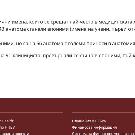
ни имена, които се срещат най-често в медицинската ли
243 анатомa станали епоними (имена на учени, първи о
оними, но са на 56 анатомa с големи приноси в анатомия
 на 91 клиницистa, превърнали се също в епоними, тъй
r Health"
Плащания в СЕБРА
 по НПВУ
Финансова информация
ародни проекти
Система за финансово упр-е и кон