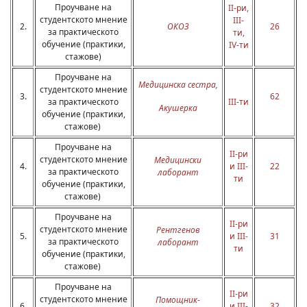
Проучване на
II-ри,
студентското мнение
III-
2.
ОКОЗ
26
за практическото
ти,
обучение (практики,
IV-ти
стажове)
Проучване на
Медицинска сестра
,
студентското мнение
3.
62
за практическото
III-ти
Акушерка
обучение (практики,
стажове)
Проучване на
II-ри
студентското мнение
Медицински
4.
и III-
22
за практическото
лаборант
ти
обучение (практики,
стажове)
Проучване на
II-ри
студентското мнение
Рентгенов
5.
и III-
31
за практическото
лаборант
ти
обучение (практики,
стажове)
Проучване на
II-ри
студентското мнение
Помощник-
6.
и III-
32