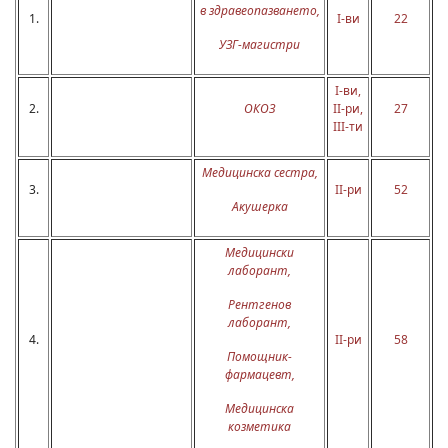
в здравеопазването
,
1.
I-ви
22
УЗГ-магистри
I-ви,
2.
ОКОЗ
II-ри,
27
III-ти
Медицинска сестра
,
3.
II-ри
52
Акушерка
Медицински
лаборант
,
Рентгенов
лаборант
,
4.
II-ри
58
Помощник-
фармацевт
,
Медицинска
козметика