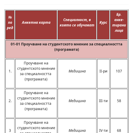
Бр.
№
Специалност, в
анке-
по
Анкетна карта
Курс
която се обучават
тирани
ред
лица
01-01 Проучване на студентското мнение за специалността
(програмата)
Проучване на
студентското мнение
1.
Медицина
II-ри
107
за специалността
(програмата)
Проучване на
студентското мнение
2.
Медицина
III-ти
58
за специалността
(програмата)
Проучване на
студентското мнение
3
Медицина
IV-ти
68