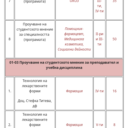
7
ОКОЗ
III-
35
(програмата)
ти,
IV-ти
Проучване на
Помощник-
студентското мнение
фармацевт,
II-ри
за специалността
8
Медицинска
и III-
50
(програмата)
козметика,
ти
Социални дейности
01-03 Проучване на студентското мнение за преподавател и
учебна дисциплина
Технология на
лекарствените
1.
форми
Фармация
IV-ти
16
Доц. Стефка Титева,
дф
Технология на
лекарствените
2.
форми
Фармация
V-ти
8