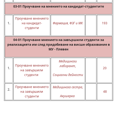
03-01 Проучване на мнението на кандидат-студентите
Проучване мнението
1.
на кандидат-
Фармация, ФЗГ и МК
193
студенти
04-01 Проучване мнението на завършили студенти за
реализацията им след придобиване на висше образование в
МУ - Плевен
Медицински
Проучване мнението
лаборант,
1.
20
на завършили
студенти
Социални дейности
Проучване мнението
Медицинска сестра,
2.
на завършили
48
Акушерка
студенти