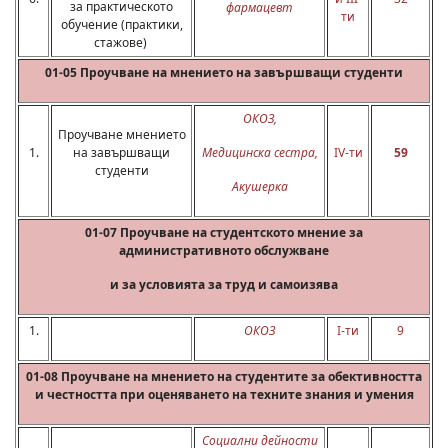
за практическото
фармацевт
ти
обучение (практики,
стажове)
01-05 Проучване на мнението на завършващи студенти
ОКОЗ
,
Проучване мнението
1.
на завършващи
Медицинска сестра
,
IV-ти
59
студенти
Акушерка
01-07 Проучване на студентското мнение за
административното обслужване
и за условията за труд и самоизява
1.
ОКОЗ
I-ти
9
01-08 Проучване на мнението на студентите за обективността
и честността при оценяването на техните знания и умения
Социални дейности