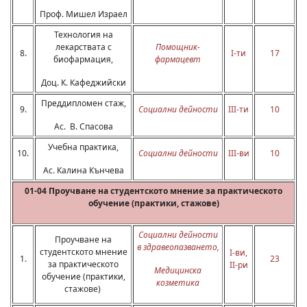
Проф. Мишел Израел
Технология на
лекарствата с
Помощник-
8.
I-ти
17
биофармация,
фармацевт
Доц. К. Кафеджийски
Преддипломен стаж,
9.
Социални дейности
III-ти
10
Ас. В. Спасова
Учебна практика,
10.
Социални дейности
III-ви
10
Ас. Калина Кънчева
01-04 Проучване на студентското мнение за практическото
обучение (практики, стажове)
Социални дейности
Проучване на
в здравеопазването
,
студентското мнение
I-ви,
1.
23
за практическото
II-ри
Медицинска
обучение (практики,
козметика
стажове)