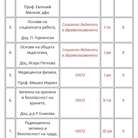
Проф. Евгений
Минков, дфн
Основи на
Социални дейности
3.
социалната работа,
I-ти
8
в здравеопазването
Доц. П. Горненски
Основи на общата
Социални дейности
4.
педагогика,
I-ри
8
в здравеопазването
Доц. Искра Петкова
Медицинска физика,
5.
ОКОЗ
I-ри
9
Проф. Мишел Израел
Хигиена на хранене
и безопасност на
6.
ОКОЗ
II-ти
9
храните,
Доц. д-р Р. Еникова
Радиационна
хигиена и
7.
ОКОЗ
III-ри
9
безопасност на труда,