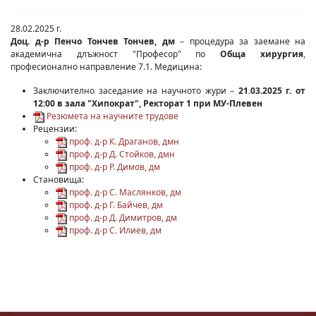
28.02.2025 г.
Доц. д-р Пенчо Тончев Тончев, дм
– процедура за заемане на
академична длъжност "Професор" по
Обща хирургия
,
професионално направление 7.1. Медицина:
Заключително заседание на научното жури –
21.03.2025 г. от
12:00 в зала "Хипократ", Ректорат 1 при МУ-Плевен
Резюмета на научните трудове
Рецензии:
проф. д-р К. Драганов, дмн
проф. д-р Д. Стойков, дмн
проф. д-р Р. Димов, дм
Становища:
проф. д-р С. Маслянков, дм
проф. д-р Г. Байчев, дм
проф. д-р Д. Димитров, дм
проф. д-р С. Илиев, дм