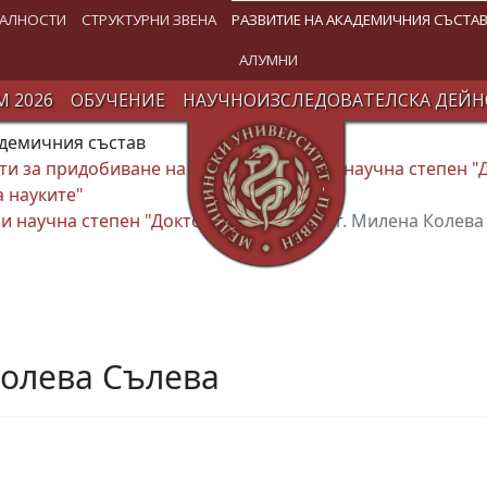
АЛНОСТИ
СТРУКТУРНИ ЗВЕНА
РАЗВИТИЕ НА АКАДЕМИЧНИЯ СЪСТА
АЛУМНИ
 2026
ОБУЧЕНИЕ
НАУЧНОИЗСЛЕДОВАТЕЛСКА ДЕЙН
адемичния състав
и за придобиване на Образователна и научна степен "
а науките"
и научна степен "Доктор"
11.04.2022 г. Милена Колева
Колева Сълева