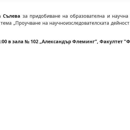
 Сълева
за придобиване на образователна и научна 
тема „Проучване на научноизследователската дейност
 15:00 в зала № 102 „Александър Флеминг”, Факултет