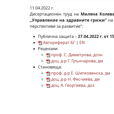
11.04.2022 г.
Дисертационен труд на
Милена Колева
„Управление на здравните грижи”
на 
перспективи за развитие”:
Публична защита –
27.04.2022 г. от
Автореферат БГ
|
EN
Рецензии:
проф. С. Димитрова, дозн
доц. д-р Г. Грънчарова, дм
Становища:
проф. д-р Е. Шипковенска, дм
доц. д-р Н. Фесчиева, дм
доц. А. Георгиева, доз