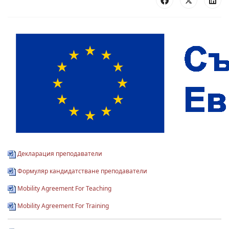
Декларация преподаватели
Формуляр кандидатстване преподаватели
Mobility Agreement For Teaching
Mobility Agreement For Training