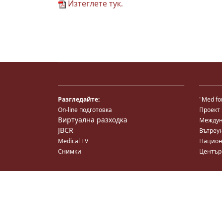
Изтеглете тук.
Разгледайте:
"Med fo
On-line подготовка
Проект
Виртуална разходка
Междун
JBCR
Вътреу
Medical TV
Национ
Снимки
Център