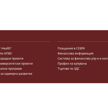
r Health"
Плащания в СЕБРА
 по НПВУ
Финансова информация
ародни проекти
Система за финансово упр-е и кон
ниверситетски проекти
Профил на купувача
ални програми
Търгове по ЗДС
 за кариерно развитие