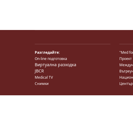
Разгледайте:
"Med fo
On-line подготовка
Проект
Виртуална разходка
Междун
JBCR
Вътреу
Medical TV
Национ
Снимки
Център