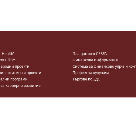
r Health"
Плащания в СЕБРА
 по НПВУ
Финансова информация
ародни проекти
Система за финансово упр-е и кон
ниверситетски проекти
Профил на купувача
ални програми
Търгове по ЗДС
 за кариерно развитие