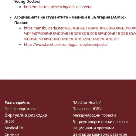
Young Doctors
http://mdsc.mu-pleven.bg/index.php/en/
Асоциацията на студентите – медици в България (АСМБ) -
Плевен
https://amsbulgaria.net/%D0%BF%D1%8A%D0%BB%D0%B
%D1%87%D0%BB%D0%B5%D0%BD%D0%BE%D0%B2%D0%B5/
%D0%BF%D0%BB%D0%B5%D0%B2%D0%B5%D0%BD/
https://www.facebook.com/pg/amsbpleven/posts/
Разгледайте:
"Med for Health"
On-line подготовка
Проект по НПВУ
Виртуална разходка
Международни проекти
JBCR
Вътреуниверситетски проекти
Medical TV
Национални програми
Снимки
Център за кариерно развитие