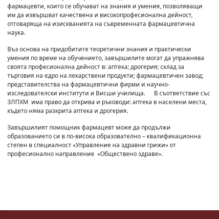
фармацевти, които се обучават на знания и умения, позволяващи
им да извършват качествена и високопрофесионална дейност,
отговаряща на изискванията на съвременната фармацевтична
наука.
Въз основа на придобитите теоретични знания и практически
умения по време на обучението, завършилите могат да упражнява
своята професионална дейност в: аптека; дрогерия; склад за
търговия на едро на лекарствени продукти; фармацевтичен завод;
представителства на фармацевтични фирми и научно-
изследователски институти и Висши училища. В съответствие със
ЗЛПХМ има право да открива и ръководи: аптека в населени места,
където няма разкрита аптека и дрогерия.
Завършилият помощник фармацевт може да продължи
образованието си в по-висока образователно – квалификационна
степен в специалност «Управление на здравни грижи» от
професионално направление «Обществено здраве».