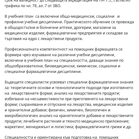
срок на валидност до следващата акредитация на ПН 7.5., съгласно
графика по чл. 78, ал. 7 от ЗВО.
В учебния план са включени общо-медицински, социални и
профилни учебни дисциплини. Практическото обучение се провежда
в общодостъпни и болнични аптеки, дрогерии, магазини за
медицински изделия, фармацевтични предприятия и складове за
търговия на едро с лекарствени продукти.
Професионалната компетентност на помощник фармацевта се
формира чрез изучаване на различни учебни дисциплини,
включени в учебния план на специалността, даващи знания по
общообразователни, биомедицински, химически, социални и
специални фармацевтични дисциплини.
Бъдещите специалисти усвояват специални фармацевтични знания
за: теоретичните основи и технологичните подходи при изготвянето
на лекарствените форми; анализ на лекарствените продукти;
избягване на несъвместимости при приготвянето на лекарствени
форми; съхраняване и отпускане на лекарства, медицински изделия
и хранителни добавки; физичен, химичен, биологичен и
микробиологичен анализ на хранителните добавки и лекарствените
продукти; лечебните растения и тяхното медицинско приложение;
маркетинг, мениджмънт и логистика; фармацевтичните грижи и др.
Специалността е ориентирана към подготовка на помощник