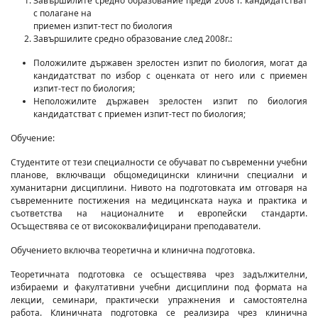
Завършилите средно образование преди 2008 г. кандидатстват
с полагане на
приемен изпит-тест по биология
Завършилите средно образование след 2008г.:
Положилите държавен зрелостен изпит по биология, могат да
кандидатстват по избор с оценката от него или с приемен
изпит-тест по биология;
Неположилите държавен зрелостен изпит по биология
кандидатстват с приемен изпит-тест по биология;
Обучение:
Студентите от тези специалности се обучават по съвременни учебни
планове, включващи общомедицински клинични специални и
хуманитарни дисциплини. Нивото на подготовката им отговаря на
съвременните постижения на медицинската наука и практика и
съответства на националните и европейски стандарти.
Осъществява се от висококвалифицирани преподаватели.
Обучението включва теоретична и клинична подготовка.
Теоретичната подготовка се осъществява чрез задължителни,
избираеми и факултативни учебни дисциплини под формата на
лекции, семинари, практически упражнения и самостоятелна
работа. Клиничната подготовка се реализира чрез клинична