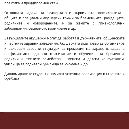
практика и преддипломен стаж.
Основната задача на акушерката е първичната профилактика ,
общите и специални акушерски грижи за бременните, раждащите,
родилките и новородените, и за жените с гинекологични
заболявания, семейното планиране и др.
Завършилите акушерки могат да работят в държавните, общинските
и частните здравни заведения. Акушерката има право да организира
и ръководи здравни структури за промоция на здравето, здравна
профилактика, здравно възпитание и обучение на бременни,
родилки и техните семейства – женски и детски консултации,
училища за родители, училища за кърмене и др.
Дипломираните студенти намират успешна реализация в страната и
чужбина.